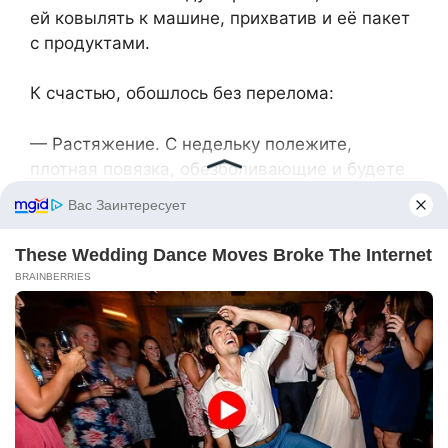
ей ковылять к машине, прихватив и её пакет
с продуктами.
К счастью, обошлось без перелома:
— Растяжение. С недельку полежите,
плотная повязка, обезболивающие и будете
как новенькая. — Врач разглядывал снимок
Ирининой ноги.
— Вы не стесняйтесь, звоните, если что-то
будет нужно. — Сказал на прощание Павел,
когда Ирина уже тяжело опустилась в
кресле дома. Глаза его в этот момент
показались ей такими добрыми, искренними.
А может, зря она так грубо с ним? —
подумала Ирина, а вслух сказала: