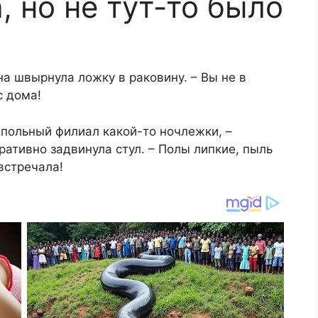
, но не тут-то было
на швырнула ложку в раковину. – Вы не в
с дома!
одпольный филиал какой-то ночлежки, –
ативно задвинула стул. – Полы липкие, пыль
встречала!