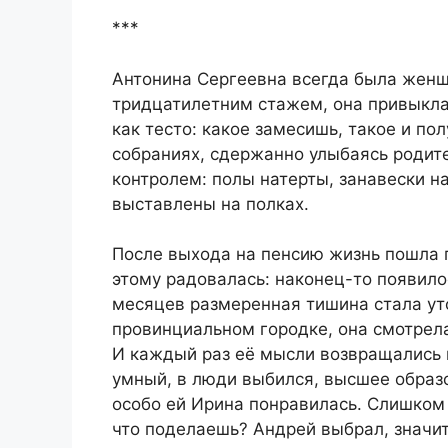
***
Антонина Сергеевна всегда была женщ
тридцатилетним стажем, она привыкла
как тесто: какое замесишь, такое и по
собраниях, сдержанно улыбаясь родит
контролем: полы натерты, занавески н
выставлены на полках.
После выхода на пенсию жизнь пошла 
этому радовалась: наконец-то появило
месяцев размеренная тишина стала уто
провинциальном городке, она смотрела
И каждый раз её мысли возвращались к
умный, в люди выбился, высшее образо
особо ей Ирина понравилась. Слишком 
что поделаешь? Андрей выбрал, значит