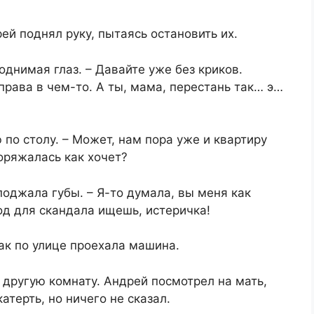
рей поднял руку, пытаясь остановить их.
 поднимая глаз. – Давайте уже без криков.
права в чем-то. А ты, мама, перестань так… э…
ю по столу. – Может, нам пора уже и квартиру
оряжалась как хочет?
 поджала губы. – Я-то думала, вы меня как
од для скандала ищешь, истеричка!
ак по улице проехала машина.
 другую комнату. Андрей посмотрел на мать,
терть, но ничего не сказал.