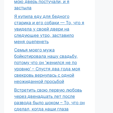
мою дверь постучали, и я
застыла
Я купила еду для бедного
старика и его собаки — То, что я
увидела у своей двери на
следующее утро, заставило
меня оцепенеть
Семья моего мужа
бойкотировала нашу свадьбу,
потому что он ‘женился не по
уровню’ – Спустя два года моя
свекровь вернулась с одной
неожиданной просьбой
Встретить свою первую любовь
через двенадцать лет после
развода было шоком – То, что он
сделал, когда наши глаза