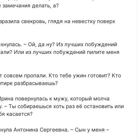
 замечания делать, а?
озразила свекровь, глядя на невестку поверх
хнулась. – Ой, да ну? Из лучших побуждений
вали? Или из лучших побуждений пилите меня
ут совсем пропали. Кто тебе ужин готовит? Кто
артире разбрасываешь?
 Ирина повернулась к мужу, который молча
у. – Ты собираешься хоть раз её остановить или
бя касается?
кнула Антонина Сергеевна. – Сын у меня –