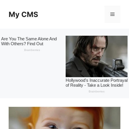
Skip
to
My CMS
Menu
content