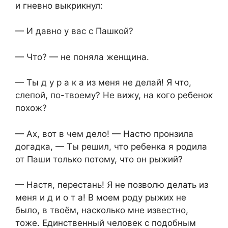
и гневно выкрикнул:
— И давно у вас с Пашкой?
— Что? — не поняла женщина.
— Ты д у р а к а из меня не делай! Я что,
слепой, по-твоему? Не вижу, на кого ребенок
похож?
— Ах, вот в чем дело! — Настю пронзила
догадка, — Ты решил, что ребенка я родила
от Паши только потому, что он рыжий?
— Настя, перестань! Я не позволю делать из
меня и д и о т а! В моем роду рыжих не
было, в твоём, насколько мне известно,
тоже. Единственный человек с подобным