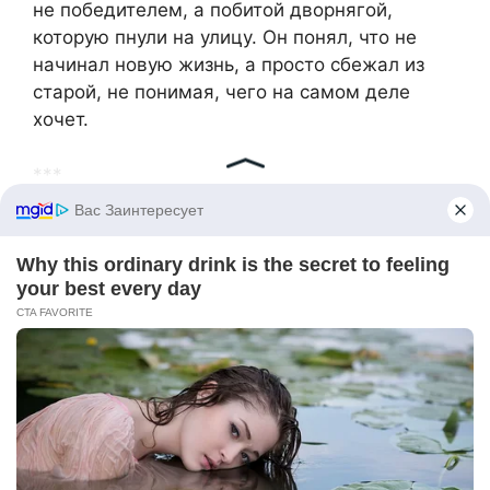
не победителем, а побитой дворнягой,
которую пнули на улицу. Он понял, что не
начинал новую жизнь, а просто сбежал из
старой, не понимая, чего на самом деле
хочет.
***
Лена, между тем, продолжала жить дальше.
Она устроила квартиру по-своему: обновила
мебель, убрала всё, что напоминало об
Андрее.
Впервые за долгие годы она почувствовала
лёгкость. Её не тяготили лишние слова,
претензии или ожидания. Она больше не
жила ради кого-то — только ради себя.