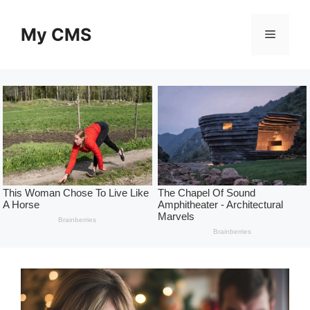
Skip
to
My CMS
Menu
content