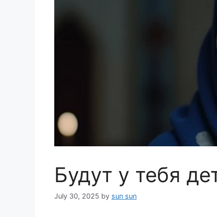
Будут у тебя де
July 30, 2025
by
sun sun