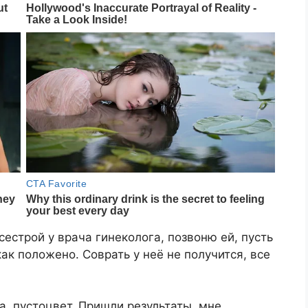
естрой у врача гинеколога, позвоню ей, пусть
как положено. Соврать у неё не получится, все
а, пустоцвет. Пришли результаты, мне