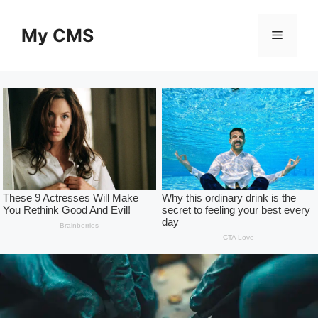
Skip
to
My CMS
Menu
content