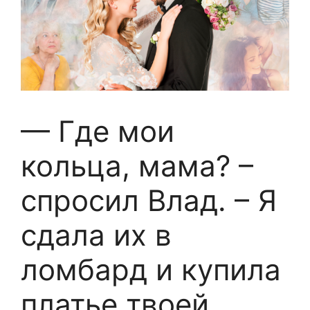
— Где мои
кольца, мама? –
спросил Влад. – Я
сдала их в
ломбард и купила
платье твоей