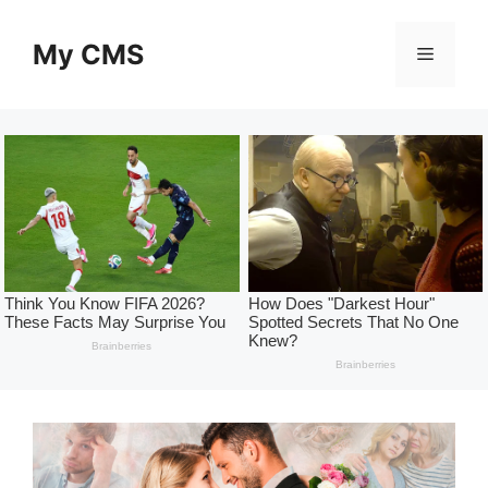
Skip
to
My CMS
Menu
content