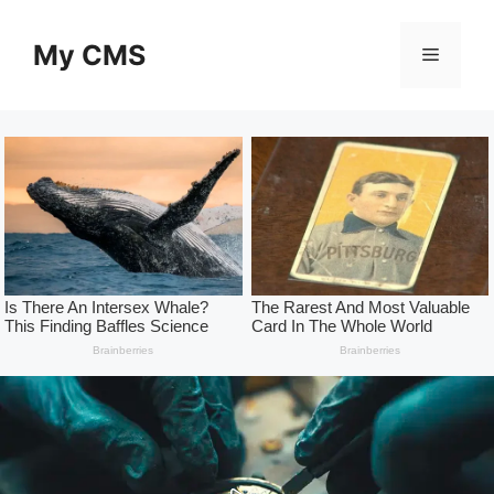
Skip
to
My CMS
Menu
content