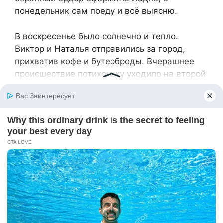
понедельник сам поеду и всё выясню.
В воскресенье было солнечно и тепло.
Виктор и Наталья отправились за город,
прихватив кофе и бутерброды. Вчерашнее
происшествие потихоньку уходило на второй
план.
А в понедельник Витя выяснил, что Ирина
заявление на мужа писать не стала, более
того, накатала жалобу на действия
сотрудников.
— Витя, он отец моего сына, — пыталась
оправдаться Ирина. — Я не могу так с ним
поступить… — заплакала Ирина.