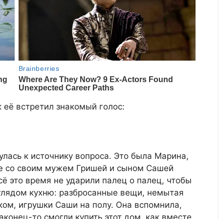
к её встретил знакомый голос:
лась к источнику вопроса. Это была Марина,
е со своим мужем Гришей и сыном Сашей
сё это время не ударили палец о палец, чтобы
зглядом кухню: разбросанные вещи, немытая
ком, игрушки Саши на полу. Она вспомнила,
аконец-то смогли купить этот дом, как вместе