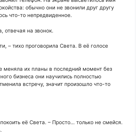
азвонил телефон. На экране высветилось имя
окойства: обычно они не звонили друг другу
лось что-то непредвиденное.
а, отвечая на звонок.
ти, – тихо проговорила Света. В её голосе
е меняла их планы в последний момент без
ного бизнеса они научились полностью
отменила встречу, значит произошло что-то
спокоить её Света. – Просто… только не смейся.
.