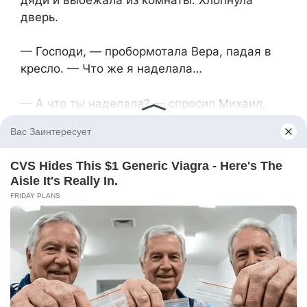
дверь.
— Господи, — пробормотала Вера, падая в
кресло. — Что же я наделала…
— А что ты наделала? — спросил Михаил,
садясь напротив. — Может, наконец-то
задумаешься?
— О чем?
— О том, что дочь права. Полина в свои
двенадцать более взрослая, чем ты в
тридцать пять.
— Ты тоже будешь меня обвинять? —
всхлипнула Вера. — Думаешь, мне легко