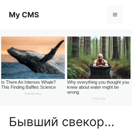
Skip
to
My CMS
Menu
content
Бывший свекор…