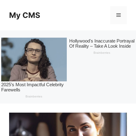
Skip
to
My CMS
Menu
content