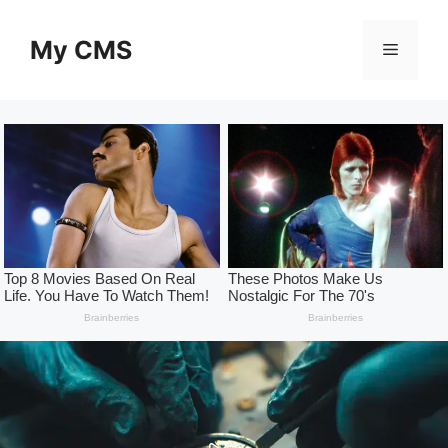
Skip
to
My CMS
Menu
content