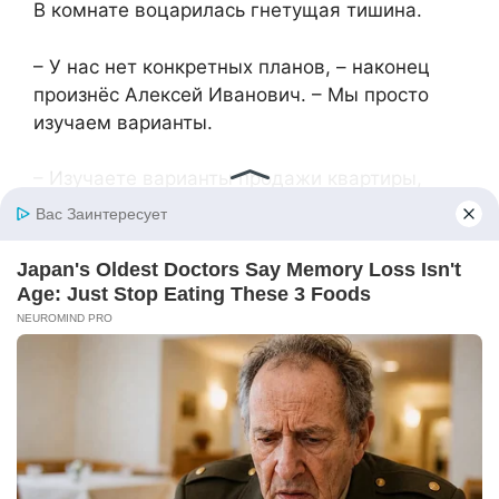
В комнате воцарилась гнетущая тишина.
– У нас нет конкретных планов, – наконец
произнёс Алексей Иванович. – Мы просто
изучаем варианты.
– Изучаете варианты продажи квартиры,
которую я выплачиваю, – холодно отметила
Валентина. – И в которой мы с Денисом
живём.
– Но официально она наша, – резко бросила
Нина Петровна. – И мы имеем полное право
распоряжаться своей собственностью!
– Мама! – Денис попытался её одёрнуть.
– А что такого? – Нина Петровна развела