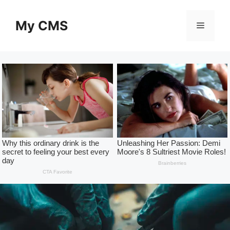
Skip
to
My CMS
Menu
content