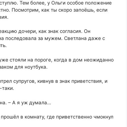
тступлю. Тем более, у Ольги особое положение
стно. Посмотрим, как ты скоро запоёшь, если
вия.
еакцию дочери, как знак согласия. Он
на последовала за мужем. Светлана даже с
ть.
же стояли на пороге, когда в дом неожиданно
аком для ноутбука.
рел супругов, кивнув в знак приветствия, и
-таки.
на. – А я уж думала…
и прошёл в комнату, где приветственно чмокнул