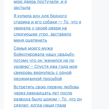
мою дверь постучали, и я
застыла
Я купила еду для бедного
старика и его собаки — То, что я
увидела у своей двери на
следующее утро, заставило
меня оцепенеть
Семья моего мужа
бойкотировала нашу свадьбу,
потому что он ‘женился не по
уровню’ – Спустя два года моя
свекровь вернулась с одной
неожиданной просьбой
Встретить свою первую любовь
через двенадцать лет после
развода было шоком – То, что он
сделал, когда наши глаза