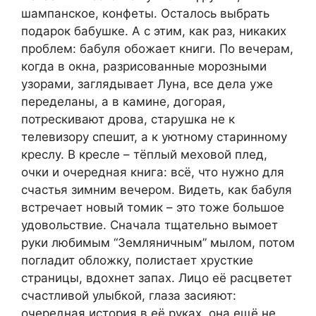
шампанское, конфеты. Осталось выбрать
подарок бабушке. А с этим, как раз, никаких
проблем: бабуля обожает книги. По вечерам,
когда в окна, разрисованные морозными
узорами, заглядывает Луна, все дела уже
переделаны, а в камине, догорая,
потрескивают дрова, старушка не к
телевизору спешит, а к уютному старинному
креслу. В кресле – тёплый меховой плед,
очки и очередная книга: всё, что нужно для
счастья зимним вечером. Видеть, как бабуля
встречает новый томик – это тоже большое
удовольствие. Сначала тщательно вымоет
руки любимым “Земляничным” мылом, потом
погладит обложку, полистает хрусткие
страницы, вдохнет запах. Лицо её расцветет
счастливой улыбкой, глаза засияют:
очередная история в её руках, она ещё не