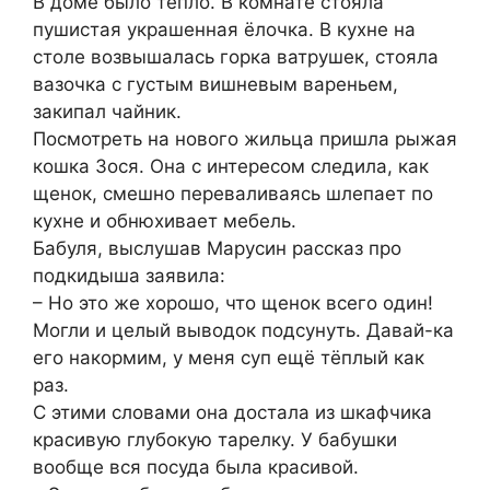
В доме было тепло. В комнате стояла
пушистая украшенная ёлочка. В кухне на
столе возвышалась горка ватрушек, стояла
вазочка с густым вишневым вареньем,
закипал чайник.
Посмотреть на нового жильца пришла рыжая
кошка Зося. Она с интересом следила, как
щенок, смешно переваливаясь шлепает по
кухне и обнюхивает мебель.
Бабуля, выслушав Марусин рассказ про
подкидыша заявила:
– Но это же хорошо, что щенок всего один!
Могли и целый выводок подсунуть. Давай-ка
его накормим, у меня суп ещё тёплый как
раз.
С этими словами она достала из шкафчика
красивую глубокую тарелку. У бабушки
вообще вся посуда была красивой.