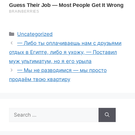
Categories
Uncategorized
— Либо ты оплачиваешь нам с друзьями
отдых в Египте, либо я ухожу, — Поставил
муж ультиматум, но я его урыла
— Мы не разводимся — мы просто
продаём твою квартиру
Search
for: