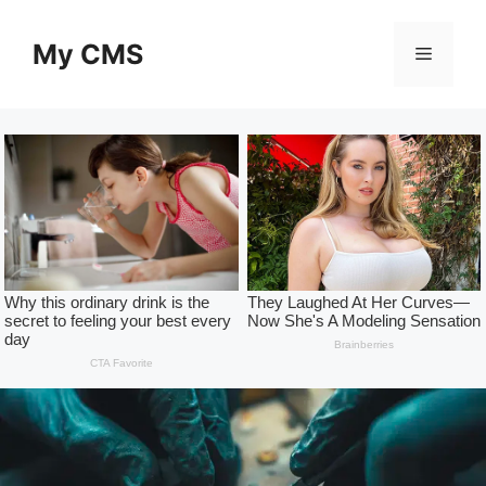
Skip
to
My CMS
Menu
content