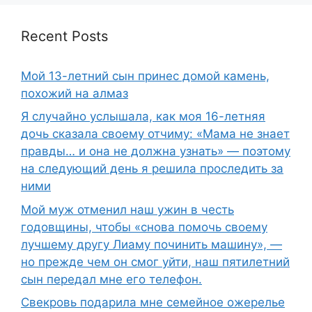
Recent Posts
Мой 13-летний сын принес домой камень,
похожий на алмаз
Я случайно услышала, как моя 16-летняя
дочь сказала своему отчиму: «Мама не знает
правды… и она не должна узнать» — поэтому
на следующий день я решила проследить за
ними
Мой муж отменил наш ужин в честь
годовщины, чтобы «снова помочь своему
лучшему другу Лиаму починить машину», —
но прежде чем он смог уйти, наш пятилетний
сын передал мне его телефон.
Свекровь подарила мне семейное ожерелье