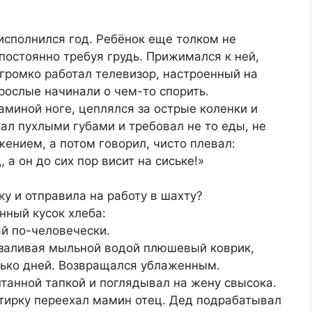
исполнился год. Ребёнок еще толком не
постоянно требуя грудь. Прижимался к ней,
громко работал телевизор, настроенный на
зрослые начинали о чем-то спорить.
миной ноге, цеплялся за острые коленки и
ал пухлыми губами и требовал не то еды, не
ением, а потом говорил, чисто плевал:
 а он до сих пор висит на сиське!»
ку и отправила на работу в шахту?
нный кусок хлеба:
й по-человечески.
, заливая мыльной водой плюшевый коврик,
лько дней. Возвращался ублаженным.
птанной тапкой и поглядывал на жену свысока.
ртирку переехал мамин отец. Дед подрабатывал