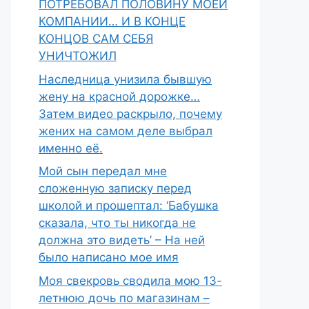
ПОТРЕБОВАЛ ПОЛОВИНУ МОЕЙ
КОМПАНИИ… И В КОНЦЕ
КОНЦОВ САМ СЕБЯ
УНИЧТОЖИЛ
Наследница унизила бывшую
жену на красной дорожке…
Затем видео раскрыло, почему
жених на самом деле выбрал
именно её.
Мой сын передал мне
сложенную записку перед
школой и прошептал: ‘Бабушка
сказала, что ты никогда не
должна это видеть’ – На ней
было написано мое имя
Моя свекровь сводила мою 13-
летнюю дочь по магазинам –