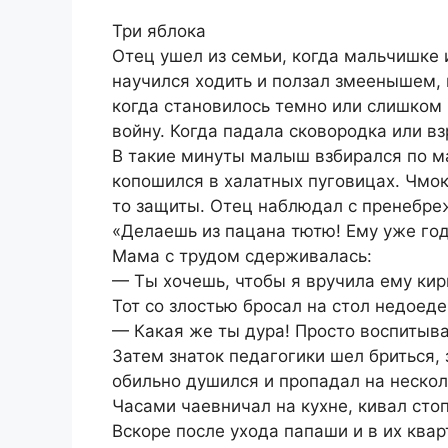
Три яблока
Отец ушел из семьи, когда мальчишке 
научился ходить и ползал змеенышем, 
когда становилось темно или слишком 
войну. Когда падала сковородка или в
В такие минуты малыш взбирался по ма
копошился в халатных пуговицах. Чмок
то защиты. Отец наблюдал с пренебреж
«Делаешь из пацана тютю! Ему уже год,
Мама с трудом сдерживалась:
— Ты хочешь, чтобы я вручила ему кир
Тот со злостью бросал на стол недоеде
— Какая же ты дура! Просто воспитыва
Затем знаток педагогики шел бриться
обильно душился и пропадал на неско
Часами чаевничал на кухне, кивал сто
Вскоре после ухода папаши и в их ква