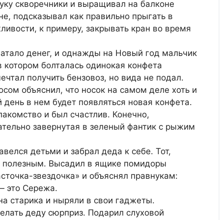
нуку скворечники и выращивал на балконе
е, подсказывал как правильно прыгать в
ливости, к примеру, закрывать кран во время
ватало денег, и однажды на Новый год мальчик
в котором болталась одинокая конфета
ечтал получить бензовоз, но вида не подал.
ом объяснил, что носок на самом деле хоть и
день в нем будет появляться новая конфета.
лакомство и был счастлив. Конечно,
ательно завернутая в зеленый фантик с рыжим
велся детьми и забрал деда к себе. Тот,
ть полезным. Высадил в ящике помидоры
сточка-звездочка» и объяснял правнукам:
— это Сережа.
а старика и ныряли в свои гаджеты.
делать деду сюрприз. Подарил слуховой