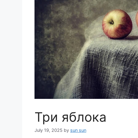
Три яблока
July 19, 2025
by
sun sun