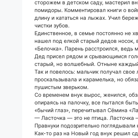
сторожем в детском саду, мастерил в
помидоры. Комментировал книги о войн
длину и кататься на лыжах. Учил береж
чистки зубов.
Единственное, в семье постоянно не х
нашел под елкой старый дедов носок, 
«Белочка». Парень расстроился, ведь м
Дед присел рядом и срывающимся голос
старый, но волшебный. Отныне каждый 
Так и повелось: мальчик получал свое 
проскальзывала и карамелька, но обяз
пушистым зверьком.
Со временем внук вырос, женился, обза
опираясь на палочку, все пытался бы
«бычий глаз», перечитывал Сёмина «Ла
— Ласточка — это не птица. Ласточка 
Правнуки подозрительно поглядывали н
Как-то раз на Новый год внук решил с