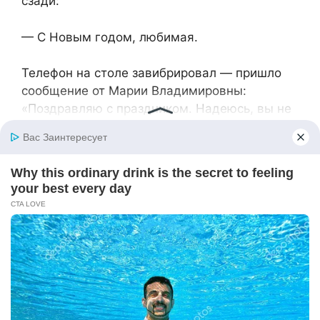
сзади:
— С Новым годом, любимая.
Телефон на столе завибрировал — пришло
сообщение от Марии Владимировны:
«Поздравляю с праздником. Надеюсь, вы не
скучаете там вдвоем…»
— Обиделась, — вздохнула Яна. — Как
думаешь, когда-нибудь она поймет?
— Должна понять, — Данил поцеловал жену
в макушку. — А если нет — это ее выбор.
Главное, что мы разобрались в себе.
Январские праздники пролетели незаметно.
Они гуляли по заснеженному городу,