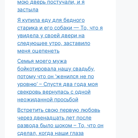
мою дверь постучали, и я
застыла
Я купила еду для бедного
старика и его собаки — То, что я
увидела у своей двери на
следующее утро, заставило
меня оцепенеть
Семья моего мужа
бойкотировала нашу свадьбу,
потому что он ‘женился не по
уровню’ – Спустя два года моя
свекровь вернулась с одной
неожиданной просьбой
Встретить свою первую любовь
через двенадцать лет после
развода было шоком – То, что он
сделал, когда наши глаза