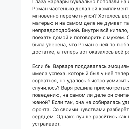
Глаза Варвары буквально поползли на л
Роман частенько делал ей комплименты
мгновенно переметнулся? Хотелось вер
матерью и на самом деле не думает та
неправдоподобной. Внутри всё кипело, 
поехать домой и поговорить с мужем. 
была уверена, что Роман с ней по любви
достатке, а теперь вот оказалось всё р
Если бы Варвара поддавалась эмоциям 
имела успеха, который был у неё тепе
сорваться, но удалось быстро усмирить
случилось? Варя решила присмотреться
поведению, на самом ли деле он считае
женой? Если так, она не собиралась у
фронта. Со своими чувствами разберёт
сердцем. Однако лучше разойтись как в
устраивает.