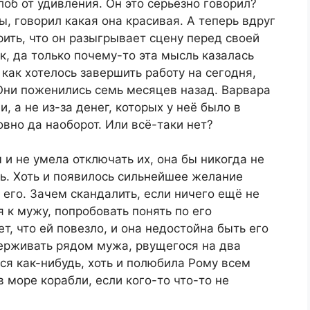
об от удивления. Он это серьёзно говорил?
, говорил какая она красивая. А теперь вдруг
ить, что он разыгрывает сцену перед своей
к, да только почему-то эта мысль казалась
как хотелось завершить работу на сегодня,
Они поженились семь месяцев назад. Варвара
, а не из-за денег, которых у неё было в
овно да наоборот. Или всё-таки нет?
и не умела отключать их, она бы никогда не
рь. Хоть и появилось сильнейшее желание
 его. Зачем скандалить, если ничего ещё не
 к мужу, попробовать понять по его
т, что ей повезло, и она недостойна быть его
держивать рядом мужа, рвущегося на два
ся как-нибудь, хоть и полюбила Рому всем
 море корабли, если кого-то что-то не