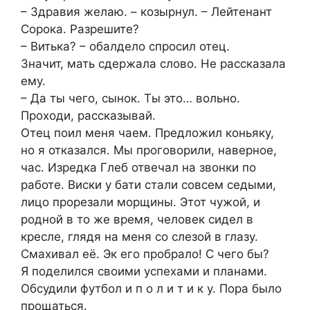
– Здравия желаю. – козырнул. – Лейтенант
Сорока. Разрешите?
– Витька? – обалдело спросил отец.
Значит, мать сдержала слово. Не рассказала
ему.
– Да ты чего, сынок. Ты это… вольно.
Проходи, рассказывай.
Отец поил меня чаем. Предложил коньяку,
но я отказался. Мы проговорили, наверное,
час. Изредка Глеб отвечал на звонки по
работе. Виски у бати стали совсем седыми,
лицо прорезали морщины. Этот чужой, и
родной в то же время, человек сидел в
кресле, глядя на меня со слезой в глазу.
Смахивал её. Эк его пробрало! С чего бы?
Я поделился своими успехами и планами.
Обсудили футбол и п о л и т и к у. Пора было
прощаться.