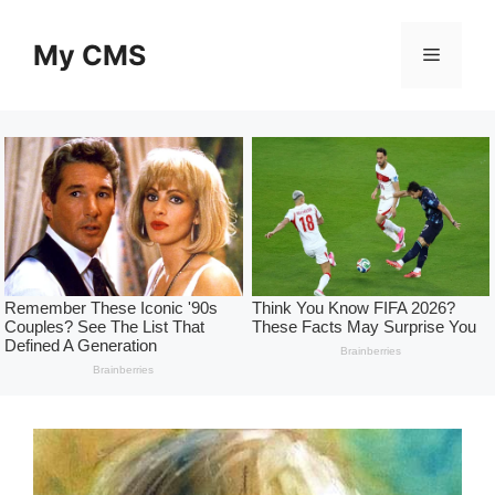
Skip
to
My CMS
Menu
content