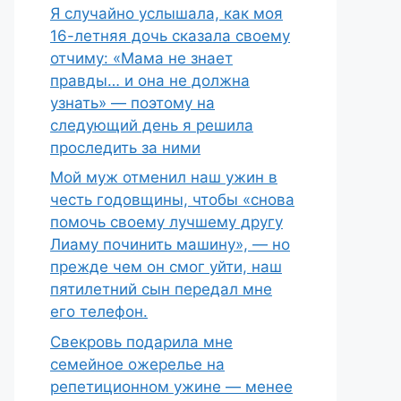
Я случайно услышала, как моя
16-летняя дочь сказала своему
отчиму: «Мама не знает
правды… и она не должна
узнать» — поэтому на
следующий день я решила
проследить за ними
Мой муж отменил наш ужин в
честь годовщины, чтобы «снова
помочь своему лучшему другу
Лиаму починить машину», — но
прежде чем он смог уйти, наш
пятилетний сын передал мне
его телефон.
Свекровь подарила мне
семейное ожерелье на
репетиционном ужине — менее