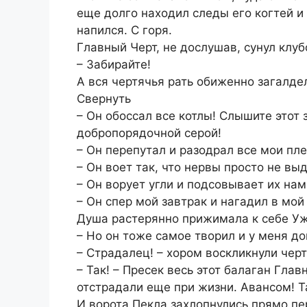
еще долго находил следы его когтей и 
напился. С горя.
Главный Черт, не дослушав, сунул клуб
– Забирайте!
А вся чертячья рать обиженно загалде
Свернуть
– Он обоссал все котлы! Слышите этот 
добропорядочной серой!
– Он перепутал и разодрал все мои пл
– Он воет так, что нервы просто не в
– Он ворует угли и подсовывает их на
– Он спер мой завтрак и нагадил в мой
Душа растерянно прижимала к себе Уж
– Но он тоже самое творил и у меня до
– Страдалец! – хором воскликнули чер
– Так! – Пресек весь этот балаган Глав
отстрадали еще при жизни. Авансом! Та
И ворота Пекла захлопнулись прямо п