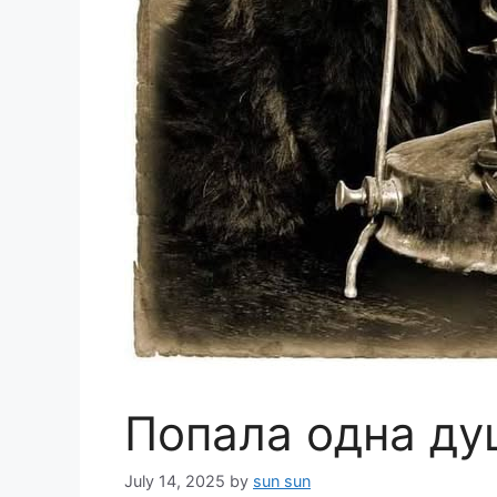
Попала одна ду
July 14, 2025
by
sun sun