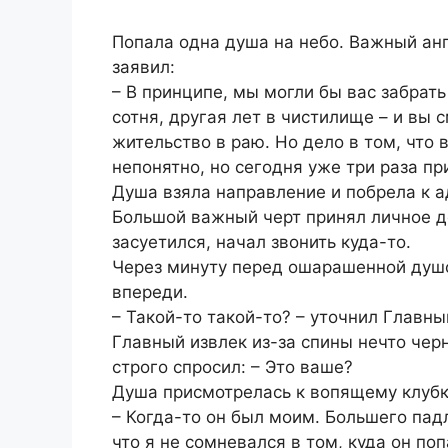
Попала одна душа на небо. Важный ан
заявил:
– В принципе, мы могли бы вас забрать
сотня, другая лет в чистилище – и вы
жительство в раю. Но дело в том, что 
непонятно, но сегодня уже три раза при
Душа взяла направление и побрела к 
Большой важный черт принял личное де
засуетился, начал звонить куда-то.
Через минуту перед ошарашенной душо
впереди.
– Такой-то такой-то? – уточнил Главны
Главный извлек из-за спины нечто чер
строго спросил: – Это ваше?
Душа присмотрелась к вопящему клубк
– Когда-то он был моим. Большего падл
что я не сомневался в том, куда он поп