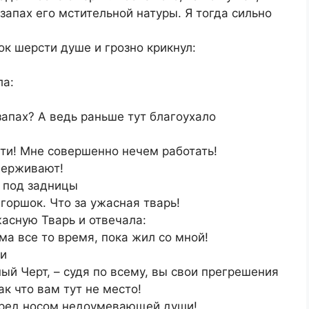
запах его мстительной натуры. Я тогда сильно
ок шерсти душе и грозно крикнул:
ла:
запах? А ведь раньше тут благоухало
ети! Мне совершенно нечем работать!
ыдерживают!
м под задницы
 горшок. Что за ужасная тварь!
асную Тварь и отвечала:
ма все то время, пока жил со мной!
ти
ный Черт, – судя по всему, вы свои прегрешения
к что вам тут не место!
еред носом недоумевающей души!