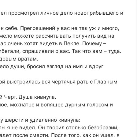
гел просмотрел личное дело новоприбывшего и
 к себе. Прегрешений у вас не так уж и много,
 смело можете рассчитывать получить вид на
вас очень хотят видеть в Пекле. Почему –
бегали, спрашивали о вас. Так что вам – туда.
адовым вратам.
ло души, бросил взгляд на имя и вдруг
й выстроилась вся чертячья рать с Главным
й Черт. Душа кивнула.
ное, мохнатое и вопящее дурным голосом и
у шерсти и удивленно кивнула:
ы я не видел. Он творил столько безобразий,
адет после смерти. После того, как он ушел, я