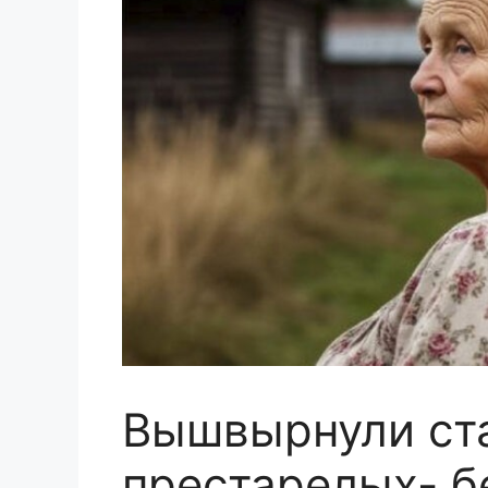
Вышвырнули ст
престарелых- бе