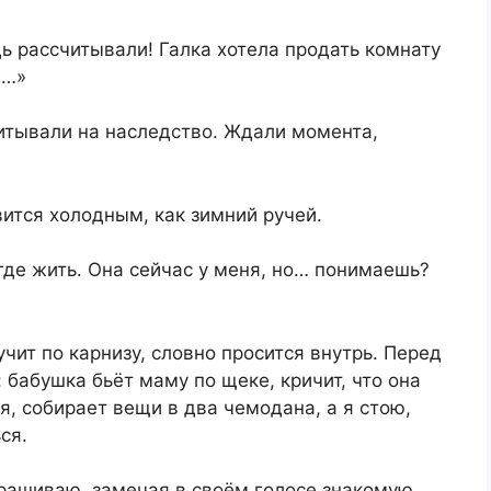
дь рассчитывали! Галка хотела продать комнату
л…»
итывали на наследство. Ждали момента,
вится холодным, как зимний ручей.
де жить. Она сейчас у меня, но… понимаешь?
чит по карнизу, словно просится внутрь. Перед
 бабушка бьёт маму по щеке, кричит, что она
я, собирает вещи в два чемодана, а я стою,
ся.
прашиваю, замечая в своём голосе знакомую