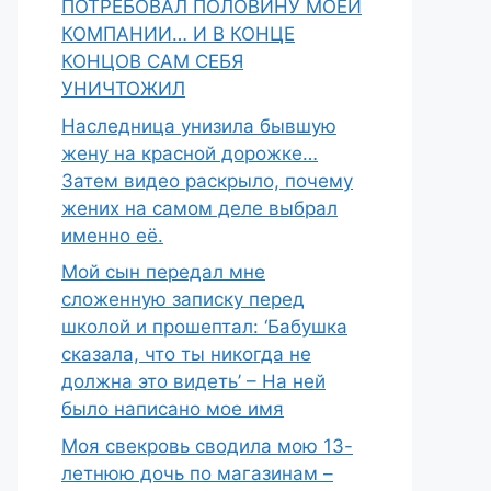
ПОТРЕБОВАЛ ПОЛОВИНУ МОЕЙ
КОМПАНИИ… И В КОНЦЕ
КОНЦОВ САМ СЕБЯ
УНИЧТОЖИЛ
Наследница унизила бывшую
жену на красной дорожке…
Затем видео раскрыло, почему
жених на самом деле выбрал
именно её.
Мой сын передал мне
сложенную записку перед
школой и прошептал: ‘Бабушка
сказала, что ты никогда не
должна это видеть’ – На ней
было написано мое имя
Моя свекровь сводила мою 13-
летнюю дочь по магазинам –