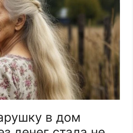
арушку в дом
з денег стала не