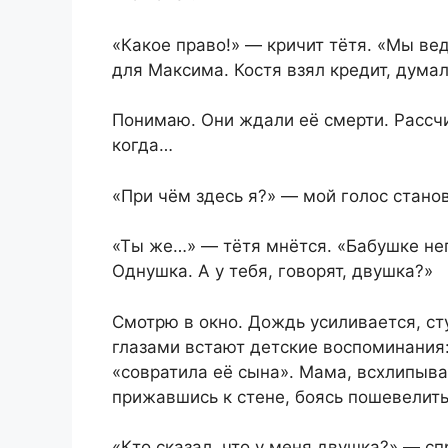
«Какое право!» — кричит тётя. «Мы ве
для Максима. Костя взял кредит, дума
Понимаю. Они ждали её смерти. Рассч
когда…
«При чём здесь я?» — мой голос стано
«Ты же…» — тётя мнётся. «Бабушке нег
Однушка. А у тебя, говорят, двушка?»
Смотрю в окно. Дождь усиливается, сту
глазами встают детские воспоминания:
«совратила её сына». Мама, всхлипыва
прижавшись к стене, боясь пошевелить
«Кто сказал, что у меня двушка?» — с