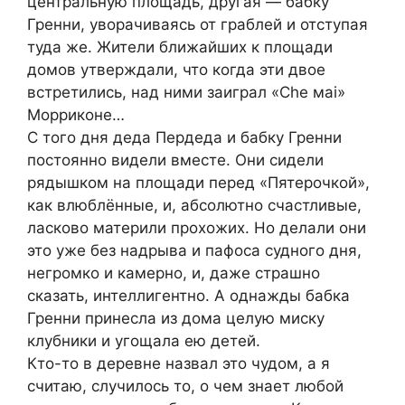
центральную площадь, другая — бабку
Гренни, уворачиваясь от граблей и отступая
туда же. Жители ближайших к площади
домов утверждали, что когда эти двое
встретились, над ними заиграл «Che мai»
Морриконе…
С того дня деда Пердеда и бабку Гренни
постоянно видели вместе. Они сидели
рядышком на площади перед «Пятерочкой»,
как влюблённые, и, абсолютно счастливые,
ласково материли прохожих. Но делали они
это уже без надрыва и пафоса судного дня,
негромко и камерно, и, даже страшно
сказать, интеллигентно. А однажды бабка
Гренни принесла из дома целую миску
клубники и угощала ею детей.
Кто-то в деревне назвал это чудом, а я
считаю, случилось то, о чем знает любой