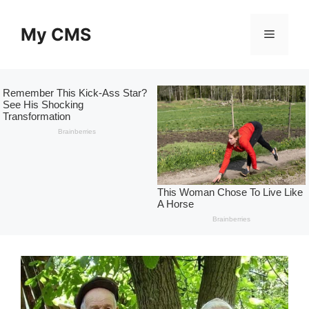
Skip
to
My CMS
Menu
content