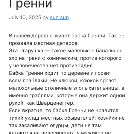
Гренни
July 10, 2025
by
sun sun
В нашей деревне живет бабка Гренни. Так ее
прозвала местная детвора.
Эта старушка — такое маленькое банальное
зло на грани с комическим, против которого
у человечества нет противоядия.
Бабка Гренни ходит по деревне и грозит
всем граблями. Не клюкой, клюкой грозят
малохольные столичные злопыхательницы, а
именно граблями, которые она держит одной
рукой, как Шварценеггер.
Если вкратце, то бабке Гренни не нравится
тихий уклад местных обывателей: хозяйки не
так засаливают огурцы, дети не там
катаются на велосипедах, у мужиков не