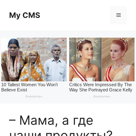
Skip
to
My CMS
Menu
content
– Мама, а где
наши продукты?