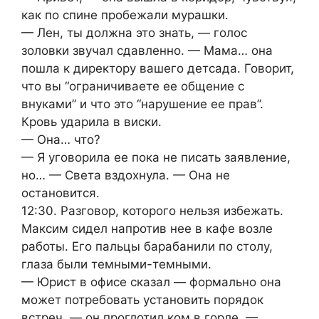
как по спине пробежали мурашки.
— Лен, ты должна это знать, — голос
золовки звучал сдавленно. — Мама… она
пошла к директору вашего детсада. Говорит,
что вы “ограничиваете ее общение с
внуками” и что это “нарушение ее прав”.
Кровь ударила в виски.
— Она… что?
— Я уговорила ее пока не писать заявление,
но… — Света вздохнула. — Она не
остановится.
12:30. Разговор, которого нельзя избежать.
Максим сидел напротив нее в кафе возле
работы. Его пальцы барабанили по столу,
глаза были темными-темными.
— Юрист в офисе сказал — формально она
может потребовать установить порядок
встреч, — он проглотил ком в горле. —