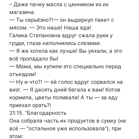
– Даже пачку масла с ценником из их
магазина.
— Ты серьёзно?!— он выдернул пакет с
мясом. — Это наше! Наша еда!
Галина Степановна вдруг сжала руки у
груди, глаза наполнились слезами:
— Я же хотела как лучше! Вы уехали, а это
всё пропадало бы!
— Мама, мы купили это специально перед
отъездом!
— Ну и что?! — её голос вдруг сорвался на
визг. — Я десять дней бегала к вам! Котов
кормила, цветы поливала! А ты — за еду
приехал орать?!
21:15. “Благодарность
Она собрала часть их продуктов в сумку (не
всё — “остальное уже использовала”), при
этом: