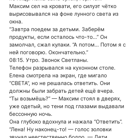
Максим сел на кровати, его силуэт чётко
вырисовывался на фоне лунного света из
окна.
“Завтра поедем за детьми. Заберём
продукты, если осталось что-то…” Он
замолчал, сжал кулаки. “А потом… Потом я с
ней поговорю. Окончательно.”
08:15. Утро. Звонок Светланы.
Телефон разрывался на кухонном столе.
Елена смотрела на экран, где мигало
“СВЕТА”, но не решалась ответить. Они
должны были забрать детей ещё вчера.
“Ты возьмёшь?” — Максим стоял в дверях,
уже одетый, но тени под глазами выдавали
бессонную ночь.
Она глубоко вдохнула и нажала “Ответить”.
“Лена! Ну наконец-то! — голос золовки
звучал неестественно бодро. — Дети