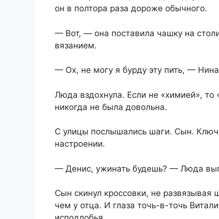
он в полтора раза дороже обычного.
— Вот, — она поставила чашку на столи
вязанием.
— Ох, не могу я бурду эту пить, — Ни
Люда вздохнула. Если не «химией», то
никогда не была довольна.
С улицы послышались шаги. Сын. Ключ 
настроении.
— Денис, ужинать будешь? — Люда выг
Сын скинул кроссовки, не развязывая ш
чем у отца. И глаза точь-в-точь Витал
исподлобья.