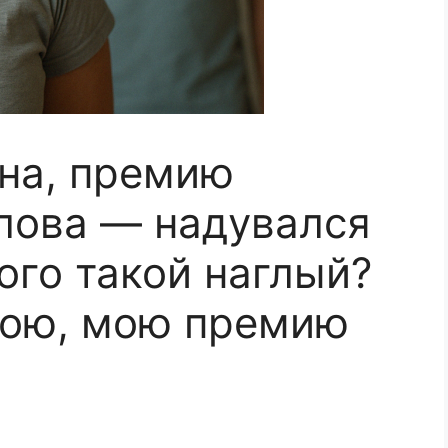
на, премию
слова — надувался
ого такой наглый?
вою, мою премию