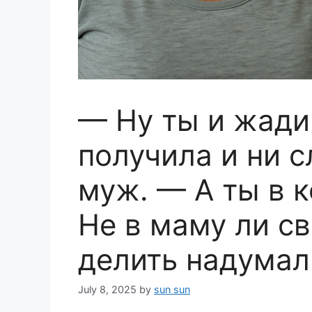
— Ну ты и жади
получила и ни 
муж. — А ты в к
Не в маму ли с
делить надумал
July 8, 2025
by
sun sun