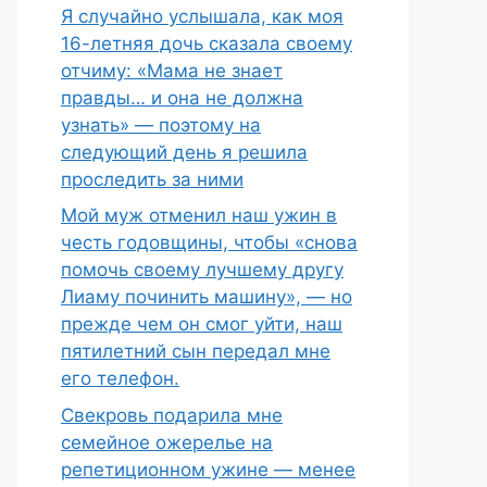
Я случайно услышала, как моя
16-летняя дочь сказала своему
отчиму: «Мама не знает
правды… и она не должна
узнать» — поэтому на
следующий день я решила
проследить за ними
Мой муж отменил наш ужин в
честь годовщины, чтобы «снова
помочь своему лучшему другу
Лиаму починить машину», — но
прежде чем он смог уйти, наш
пятилетний сын передал мне
его телефон.
Свекровь подарила мне
семейное ожерелье на
репетиционном ужине — менее