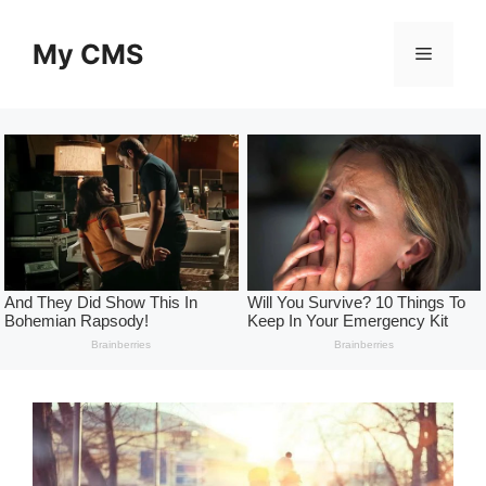
Skip
to
My CMS
Menu
content