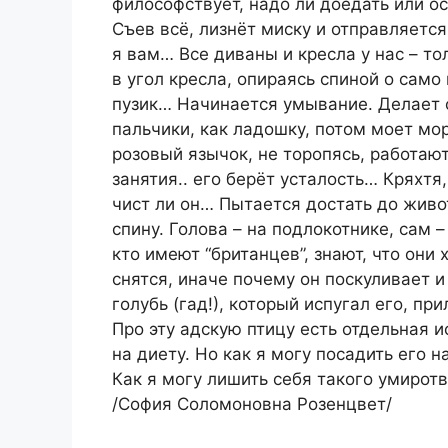
философствует, надо ли доедать или ос
Съев всё, лизнёт миску и отправляется
я вам… Все диваны и кресла у нас – то
в угол кресла, опираясь спиной о само 
пузик… Начинается умывание. Делает о
пальчики, как ладошку, потом моет мор
розовый язычок, не торопясь, работают
занятия.. его берёт усталость… Кряхтя
чист ли он… Пытается достать до живот
спину. Голова – на подлокотнике, сам 
кто имеют “британцев”, знают, что они
снятся, иначе почему он поскуливает и
голубь (гад!), который испугал его, пр
Про эту адскую птицу есть отдельная и
на диету. Но как я могу посадить его на
Как я могу лишить себя такого умирот
/София Соломоновна Розенцвет/