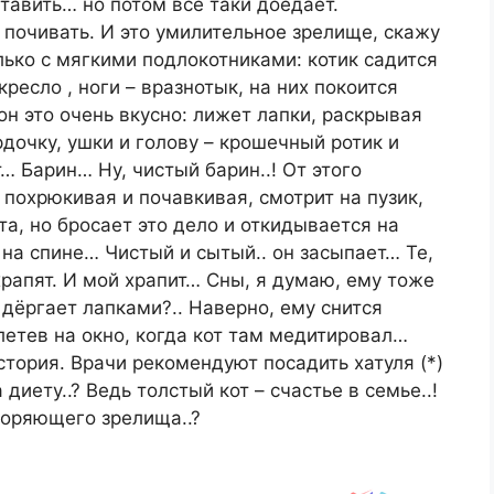
тавить… но потом всё таки доедает.
 почивать. И это умилительное зрелище, скажу
лько с мягкими подлокотниками: котик садится
кресло , ноги – вразнотык, на них покоится
н это очень вкусно: лижет лапки, раскрывая
дочку, ушки и голову – крошечный ротик и
… Барин… Ну, чистый барин..! От этого
, похрюкивая и почавкивая, смотрит на пузик,
а, но бросает это дело и откидывается на
– на спине… Чистый и сытый.. он засыпает… Те,
 храпят. И мой храпит… Сны, я думаю, ему тоже
 дёргает лапками?.. Наверно, ему снится
илетев на окно, когда кот там медитировал…
стория. Врачи рекомендуют посадить хатуля (*)
 диету..? Ведь толстый кот – счастье в семье..!
воряющего зрелища..?