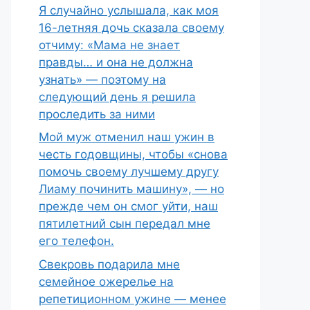
Я случайно услышала, как моя
16-летняя дочь сказала своему
отчиму: «Мама не знает
правды… и она не должна
узнать» — поэтому на
следующий день я решила
проследить за ними
Мой муж отменил наш ужин в
честь годовщины, чтобы «снова
помочь своему лучшему другу
Лиаму починить машину», — но
прежде чем он смог уйти, наш
пятилетний сын передал мне
его телефон.
Свекровь подарила мне
семейное ожерелье на
репетиционном ужине — менее