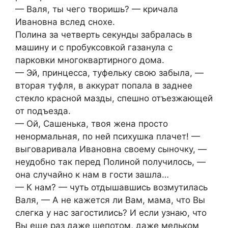
— Валя, ты чего творишь? — кричала
Ивановна вслед снохе.
Полина за четверть секунды забралась в
машину и с пробуксовкой газанула с
парковки многоквартирного дома.
— Эй, принцесса, туфельку свою забыла, —
вторая туфля, в аккурат попала в заднее
стекло красной мазды, спешно отъезжающей
от подъезда.
— Ой, Сашенька, твоя жена просто
ненормальная, по ней психушка плачет! —
выговаривала Ивановна своему сыночку, —
неудобно так перед Полиной получилось, —
она случайно к нам в гости зашла…
— К нам? — чуть отдышавшись возмутилась
Валя, — А не кажется ли Вам, мама, что Вы
слегка у нас загостились? И если узнаю, что
Вы еще раз даже шепотом, даже мельком