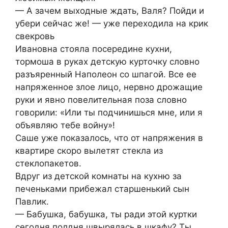
— А зачем выходные ждать, Валя? Пойди и
убери сейчас же! — уже переходила на крик
свекровь
Ивановна стояла посередине кухни,
тормоша в руках детскую курточку словно
разъяренный Наполеон со шпагой. Все ее
напряженное злое лицо, нервно дрожащие
руки и явно повелительная поза словно
говорили: «Или ты подчинишься мне, или я
объявляю тебе войну»!
Саше уже показалось, что от напряжения в
квартире скоро вылетят стекла из
стеклопакетов.
Вдруг из детской комнаты на кухню за
печеньками прибежал старшенький сын
Павлик.
— Бабушка, бабушка, ты ради этой куртки
сегодня полдня швырялась в шкафу? Ты