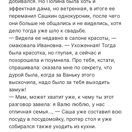
добивался. Но Полина была хоть и
эффектная дама, но ветренная, в итоге ее
переманил Сашкин однокурсник, после чего
они больше не общались и не виделись, хотя
дело тогда уже шло к свадьбе.
— Видела ее недавно в салоне красоты, —
смаковала Ивановна. — Ухоженная! Тогда
была красотка, но глупая, а сейчас и
похорошела и поумнела. Про тебя, кстати,
спрашивала: сказала мне по секрету, что
дурой была, когда за Ваньку этого
выскочила, надо было за тебя выходить
замуж!
— Мам, может хватит уже, к чему ты этот
разговор завела: я Валю люблю, у нас
отличная семья…, — Саша уже составил всю
посуду в посудомойку, протер стол и уже
собирался также уходить из кухни.