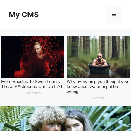
Skip
to
My CMS
Menu
content