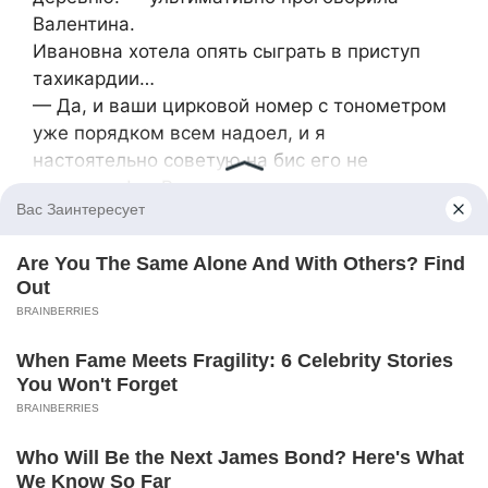
Валентина.
Ивановна хотела опять сыграть в приступ
тахикардии…
— Да, и ваши цирковой номер с тонометром
уже порядком всем надоел, и я
настоятельно советую на бис его не
повторять! — Валентина решительно
развернулась и пошла к себе домой.
-Сашенька, скажи ей, что она не права? —
взмолилась мать на сына.
— Мама, это ты не права! Уж Валя
закрывала глаза на твои имперские выходки
по поводу «кто хозяйка в доме», так ты еще
и решила нашу семью развести?
— Да ничего я не хотела, Саш, просто
Полина мне по доброте душевной подарила
абонемент на курс дорогущих
омолаживающих процедур, и уж очень