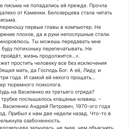
ие письма не попадались ей прежде. Прочла
далеко от Каменки. Белозерцева стала читать
письма.
 переношу первые главы в компьютер. Не
зрение плохое, да и руки непослушные стали.
приноровлюсь. Ты можешь передавать мне
я буду потихоньку перепечатывать. Не
д пройдёт, жизнь продолжится…».
жет простить человеку все без исключения
ящая мать, да Господь Бог. А её, Лиду, и
три года. И самой ей некого прощать…
мер тюремного психолога.
будь на Василенко из третьего отряда?
в трубке послышалось клацанье клавиш. –
. Василенко Андрей Петрович, 1970-ого года
од. Прибыл к нам две недели назад. Что-то в
мелькнула озабоченность.
Белозерцева запнулась, не зная, чем объяснить