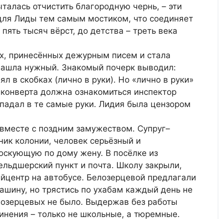
талась отчистить благородную чернь, – эти
для Лиды тем самым мостиком, что соединяет
пять тысяч вёрст, до детства – треть века
их, принесённых дежурным писем и стала
 нашла нужный. Знакомый почерк выводил:
 в скобках (лично в руки). Но «лично в руки»
 конверта должна ознакомиться инспектор
опадал в те самые руки. Лидия была цензором
 вместе с поздним замужеством. Супруг–
ик колонии, человек серьёзный и
тоскующую по дому жену. В посёлке из
льдшерский пункт и почта. Школу закрыли,
айцентр на автобусе. Белозерцевой предлагали
ашину, но трястись по ухабам каждый день не
лозерцевых не было. Выдержав без работы
чинения – только не школьные, а тюремные.