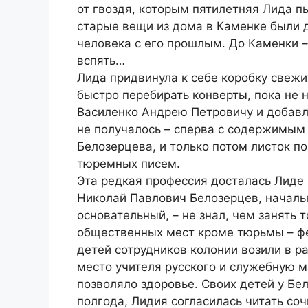
от гвоздя, которым пятилетняя Лида пы
старые вещи из дома в Каменке были 
человека с его прошлым. До Каменки – 
вспять…
Лида придвинула к себе коробку свеж
быстро перебирать конверты, пока не
Василенко Андрею Петровичу и добавлял
не получалось – сперва с содержимым
Белозерцева, и только потом листок п
тюремных писем.
Эта редкая профессия досталась Лиде
Николай Павлович Белозерцев, начальн
основательный, – не знал, чем занять 
общественных мест кроме тюрьмы – фе
детей сотрудников колонии возили в р
место учителя русского и служебную м
позволяло здоровье. Своих детей у Бе
полгода, Лидия согласилась читать со