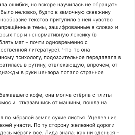
ла ошибки, но вскоре научилась не обращать
 было неловко, будто в замочную скважину
нообразие текстов притупило в ней чувство
запрещённые темы, зашифрованные в словах и
орых пор и ненормативную лексику (в
блять мат – почти одновременно с
ественной литературе). Что-то она
ному психологу, подозрительное передавала в
ратилась в рутину, отвлекающую, впрочем, от
днажды в руки цензора попало странное
сбежавшего кофе, она молча стёрла с плиты
рмос и, отказавшись от машины, пошла на
л по мёрзлой земле сухие листья. Уцелевшие
воей участи. По ту сторону железной дороги
десь мёрзли все. Лида знала: как ни оденься –