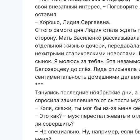
свой внезапный интерес. – Поговорите
оставил.
– Хорошо, Лидия Сергеевна.
С того самого дня Лидия стала ждать 
сторону. Мать Василенко рассказывала
отдельной жизнью дочери, передавала 
нехитрыми стариковскими новостями. И
сынок. Я молюсь за тебя». Эта незамы
Белозерцеву до слёз. Лида списывала и
сентиментальность домашними делами
***
Тянулись последние ноябрьские дни, а 
спросила захмелевшего от сытости му
– Коля, скажи, ты мог бы из-за меня с
– Это как? – муж перестал жевать и от
ли совершить?
– Не специально. Ну, например, если б
меня?