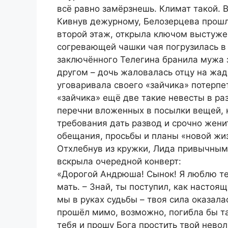
всё равно замёрзнешь. Климат такой. В
Кивнув дежурному, Белозерцева прошла
второй этаж, открыла ключом выстужен
согревающей чашки чая погрузилась в
заключённого Телегина бранила мужа з
другом – дочь жаловалась отцу на жад
уговаривала своего «зайчика» потерпет
«зайчика» ещё две такие невесты в р
перечни вложенных в посылки вещей, 
требования дать развод и срочно жени
обещания, просьбы и планы «новой жи
Отхлебнув из кружки, Лида привычны
вскрыла очередной конверт:
«Дорогой Андрюша! Сынок! Я люблю теб
мать. – Знай, ты поступил, как настоя
мы в руках судьбы – твоя сила оказала
прошёл мимо, возможно, погибла бы та
тебя и прошу Бога простить твой невол