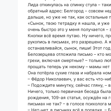
Лида откинулась на спинку стула – так
обратный адрес: Белгород – совсем не
дальше, но уже не так, как остальные 
«Сынок, твою тетрадку я нашла, и уже
очень быстро это у меня получается – 
Кнопки всё время путаю. Ну ничего, 
рукопись в письмах, это разрешено. А 
останавливайся, сынок, пиши! Этот го
Белозерцева отложила письмо – кто мо
грехи, включая смертные? – только люб
прощать теперь уж некому – мамы нет 
Она потёрла сухие глаза и набрала но
– Фёдор Николаевич, у вас есть что-ни
– Подождите минутку, сейчас гляну, – 
Ничего, только первичная беседа была
рождения, 109-ая статья, осуждён на г
письмах не так? – в голосе психолога 
– Нет-нет, в письмах всё в порядке, – 