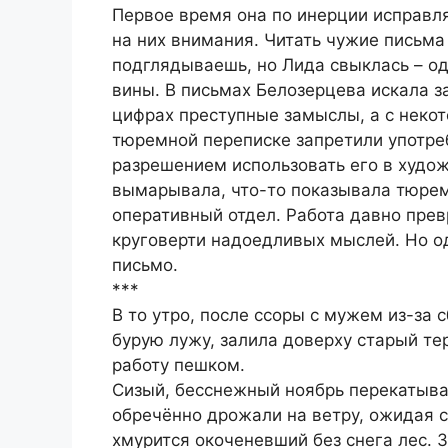
Первое время она по инерции исправля
на них внимания. Читать чужие письма
подглядываешь, но Лида свыклась – од
вины. В письмах Белозерцева искала 
цифрах преступные замыслы, а с некот
тюремной переписке запретили употре
разрешением использовать его в худож
вымарывала, что-то показывала тюрем
оперативный отдел. Работа давно прев
круговерти надоедливых мыслей. Но о
письмо.
***
В то утро, после ссоры с мужем из-за 
бурую лужу, залила доверху старый те
работу пешком.
Сизый, бесснежный ноябрь перекатыва
обречённо дрожали на ветру, ожидая с
хмурится окоченевший без снега лес. З