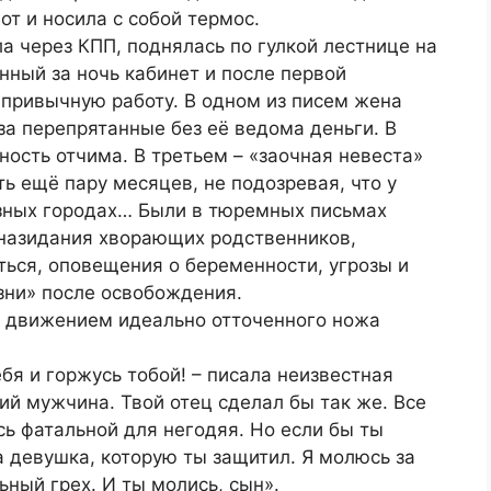
от и носила с собой термос.
 через КПП, поднялась по гулкой лестнице на
ный за ночь кабинет и после первой
 привычную работу. В одном из писем жена
а перепрятанные без её ведома деньги. В
ность отчима. В третьем – «заочная невеста»
ь ещё пару месяцев, не подозревая, что у
азных городах… Были в тюремных письмах
назидания хворающих родственников,
ться, оповещения о беременности, угрозы и
зни» после освобождения.
м движением идеально отточенного ножа
я и горжусь тобой! – писала неизвестная
щий мужчина. Твой отец сделал бы так же. Все
сь фатальной для негодяя. Но если бы ты
 девушка, которую ты защитил. Я молюсь за
ьный грех. И ты молись, сын».