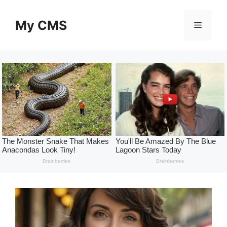
Skip
to
My CMS
Menu
content