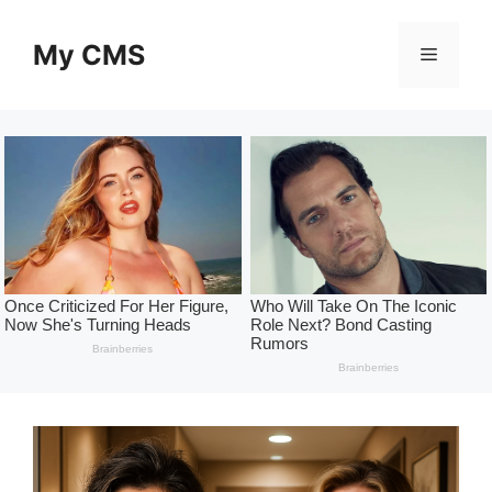
Skip
to
My CMS
Menu
content