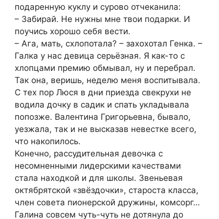
подаренную куклу и сурово отчеканила:
– Забирай. Не нужны мне твои подарки. И
поучись хорошо себя вести.
– Ага, мать, схлопотала? – захохотал Генка. –
Галка у нас девица серьёзная. Я как-то с
хлопцами премию обмывал, ну и перебрал.
Так она, веришь, неделю меня воспитывала.
С тех пор Люся в дни приезда свекрухи не
водила дочку в садик и спать укладывала
попозже. Валентина Григорьевна, бывало,
уезжала, так и не высказав невестке всего,
что накопилось.
Конечно, рассудительная девочка с
несомненными лидерскими качествами
стала находкой и для школы. Звеньевая
октябрятской «звёздочки», староста класса,
член совета пионерской дружины, комсорг…
Галина совсем чуть-чуть не дотянула до