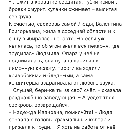
– Лежит в кроватке сердитая, губки кривит,
бровки хмурит, кулачки сжимает – вылитая
свекруха.
К счастью, свекровь самой Люды, Валентина
Григорьевна, жила в соседней области и к
сыну выбиралась нечасто. Но если уж
являлась, то об этом знала вся пекарня, где
трудилась Людмила. Опара у неё не
поднималась, она путала ванилин и
лимонную кислоту, пироги выходили
кривобокими и бледными, а сама
кондитерша вздрагивала от любого звука.
– Слушай, бери-ка ты за свой счёт, – сказала
раздражённо заведующая. – А уедет твоя
свекровь, возвращайся.
– Надежда Ивановна, помилуйте! – Люда
сорвала с головы крахмальный колпак и
прижала к груди. – Я хоть на работе от неё