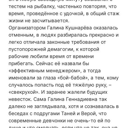
тестем на рыбалку, частенько повторяя, что
время, проведённое с удочкой, в общий стаж
жизни не засчитывается.
Организатором Галина Кушнарёва оказалась
отменным, в людях разбиралась прекрасно и
легко отличала законные требования от
пустопорожней демагогии, к которой
рабочие любили время от времени
прибегать. Сейчас её назвали бы
«эффективным менеджером», а тогда
именовали за глаза «бой-бабой», а тем, кому
случалось попасть под её тяжёлую руку, –
«свекрухой». И заранее жалели будущих
невесток. Сама Галина Геннадиевна так
далеко не заглядывала, хотя и сознавалась в
беседах с подругами Таней и Верой, что
современные девчонки не очень-то ей по
душе и что смолчать, если что не так, она не