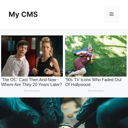
Skip
to
My CMS
Menu
content