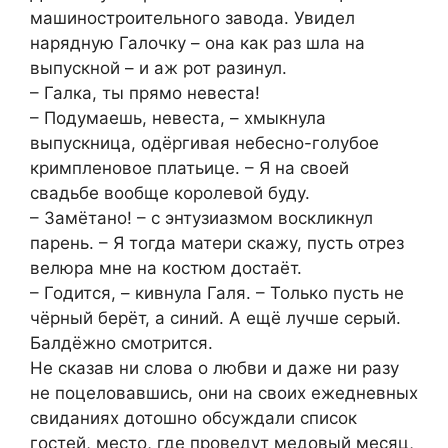
машиностроительного завода. Увидел
нарядную Галочку – она как раз шла на
выпускной – и аж рот разинул.
– Галка, ты прямо невеста!
– Подумаешь, невеста, – хмыкнула
выпускница, одёргивая небесно-голубое
кримпленовое платьице. – Я на своей
свадьбе вообще королевой буду.
– Замётано! – с энтузиазмом воскликнул
парень. – Я тогда матери скажу, пусть отрез
велюра мне на костюм достаёт.
– Годится, – кивнула Галя. – Только пусть не
чёрный берёт, а синий. А ещё лучше серый.
Балдёжно смотрится.
Не сказав ни слова о любви и даже ни разу
не поцеловавшись, они на своих ежедневных
свиданиях дотошно обсуждали список
гостей, место, где проведут медовый месяц,