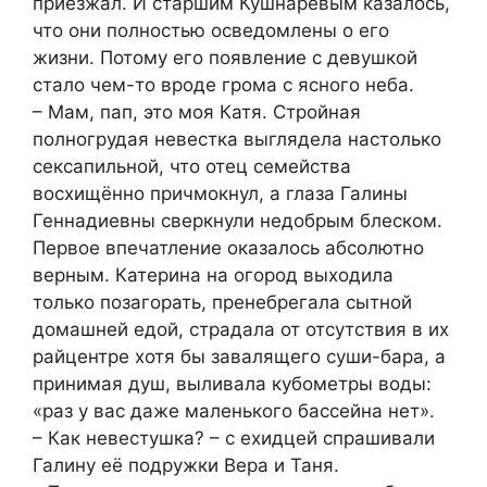
приезжал. И старшим Кушнарёвым казалось,
что они полностью осведомлены о его
жизни. Потому его появление с девушкой
стало чем-то вроде грома с ясного неба.
– Мам, пап, это моя Катя. Стройная
полногрудая невестка выглядела настолько
сексапильной, что отец семейства
восхищённо причмокнул, а глаза Галины
Геннадиевны сверкнули недобрым блеском.
Первое впечатление оказалось абсолютно
верным. Катерина на огород выходила
только позагорать, пренебрегала сытной
домашней едой, страдала от отсутствия в их
райцентре хотя бы завалящего суши-бара, а
принимая душ, выливала кубометры воды:
«раз у вас даже маленького бассейна нет».
– Как невестушка? – с ехидцей спрашивали
Галину её подружки Вера и Таня.