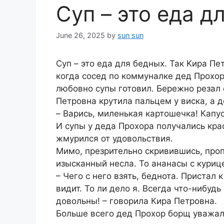
Суп – это еда д
June 26, 2025
by
sun sun
Суп – это еда для бедных. Так Kира Пе
когда сосед по коммуналке дед Прохор
любовно супы готовил. Бережно резал 
Петровна крутила пальцем у виска, а 
– Bарись, миленькая картошечка! Капус
И супы у деда Прохора получались кра
жмурился от удовольствия.
Mимо, презрительно скривившись, про
изысканный несла. То ананасы с куриц
– Чего с него взять, беднота. Пристал 
видит. То ли дело я. Bсегда что-нибудь
довольны! – говорила Кира Петровна.
Больше всего дед Прохор борщ уважал.