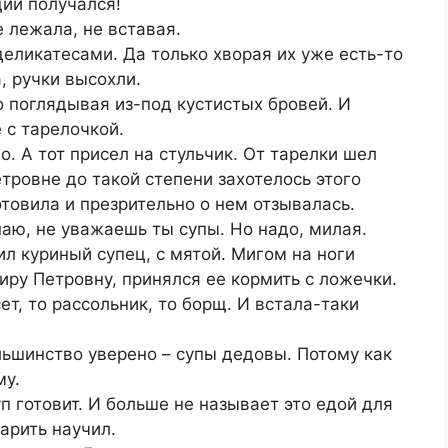
щий получался!
 лежала, не вставая.
деликатесами. Да только хворая их уже есть-то
, ручки высохли.
 поглядывая из-под кустистых бровей. И
 с тарелочкой.
о. А тот присел на стульчик. От тарелки шел
тровне до такой степени захотелось этого
отовила и презрительно о нем отзывалась.
наю, не уважаешь ты супы. Но надо, милая.
ил куриный супец, с мятой. Мигом на ноги
иру Петровну, принялся ее кормить с ложечки.
ет, то рассольник, то борщ. И встала-таки
льшинство уверено – супы дедовы. Потому как
му.
п готовит. И больше не называет это едой для
арить научил.