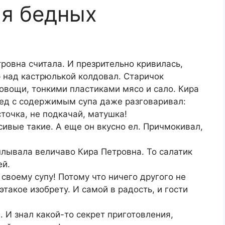
ля бедных
тровна считала. И презрительно кривилась,
 над кастрюлькой колдовал. Старичок
овощи, тонкими пластиками мясо и сало. Кира
дед с содержимым супа даже разговаривал:
точка, не подкачай, матушка!
сивые такие. А еще он вкусно ел. Причмокивал,
плывала величаво Кира Петровна. То салатик
ей.
к своему супу! Потому что ничего другого не
 этакое изобрету. И самой в радость, и гости
 И знал какой-то секрет приготовления,