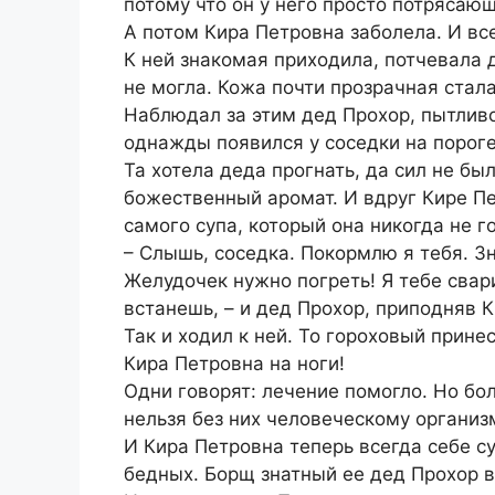
потому что он у него просто потрясаю
А потом Кира Петровна заболела. И все
К ней знакомая приходила, потчевала 
не могла. Кожа почти прозрачная стала
Наблюдал за этим дед Прохор, пытливо
однажды появился у соседки на пороге
Та хотела деда прогнать, да сил не был
божественный аромат. И вдруг Кире Пе
самого супа, который она никогда не г
– Слышь, соседка. Покормлю я тебя. З
Желудочек нужно погреть! Я тебе свар
встанешь, – и дед Прохор, приподняв К
Так и ходил к ней. То гороховый принес
Кира Петровна на ноги!
Одни говорят: лечение помогло. Но бо
нельзя без них человеческому организ
И Кира Петровна теперь всегда себе су
бедных. Борщ знатный ее дед Прохор в