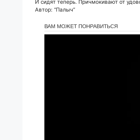
И сидят теперь. Причмокивают от удов
Автор: “Палыч”