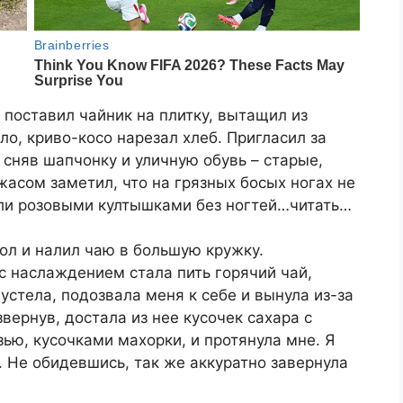
 поставил чайник на плитку, вытащил из
ло, криво-косо нарезал хлеб. Пригласил за
 сняв шапчонку и уличную обувь – старые,
асом заметил, что на грязных босых ногах не
чали розовыми култышками без ногтей…читать…
тол и налил чаю в большую кружку.
 с наслаждением стала пить горячий чай,
устела, подозвала меня к себе и вынула из-за
вернув, достала из нее кусочек сахара с
ью, кусочками махорки, и протянула мне. Я
. Не обидевшись, так же аккуратно завернула