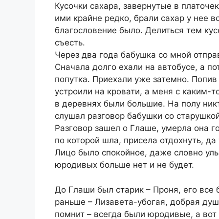
Кусочки сахара, завернутые в платочек
ими крайне редко, брали сахар у нее в
благословение было. Делиться тем кус
съесть.
Через два года бабушка со мной отпра
Сначала долго ехали на автобусе, а по
попутка. Приехали уже затемно. Попив
устроили на кровати, а меня с каким-
в деревнях были большие. На полу никт
слушал разговор бабушки со старушко
Разговор зашел о Глаше, умерла она г
по которой шла, присела отдохнуть, да
Лицо было спокойное, даже словно улы
юродивых больше нет и не будет.
До Глаши был старик – Проня, его все 
раньше – Лизавета-убогая, добрая душ
помнит – всегда были юродивые, а вот 