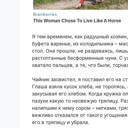
Я тем временем, как радушный хозяин,
буфета варенье, из холодильника – мас
стол. Она прошла, не раздеваясь, лишь
растоптанные бесформенные чуни. С уж
хватало пальцев, а те, что были, тор
Чайник засвистел, я поставил его на с
Глаша взяла кусок хлеба, не торопясь,
закусывая его хлебом. Когда кружка оп
пазухи какую то несвежую тряпицу. Раз
налипшим к нему сором – нитками, гряз
вежливо отказался от такого угощения
его в тряпицу и убрала.