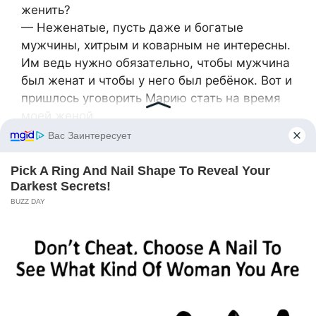
женить?
— Неженатые, пусть даже и богатые
мужчины, хитрым и коварным не интересны.
Им ведь нужно обязательно, чтобы мужчина
был женат и чтобы у него был ребёнок. Вот и
пришлось уговорить Марию стать на время
моей женой.
— И она согласилась?
— Только благодаря своей маме.
— Ничего не понимаю. А квартира-то чья,
которую ты мне и моей маме показывал?
— Квартира Марии. У неё много таких
квартир.
— Но по документам она числилась твоей.
— Это она временно числилась моей. Чтобы
ввести тебя в заблуждение. Иначе бы ты не
согласилась разбить мою семью и выйти за
меня.