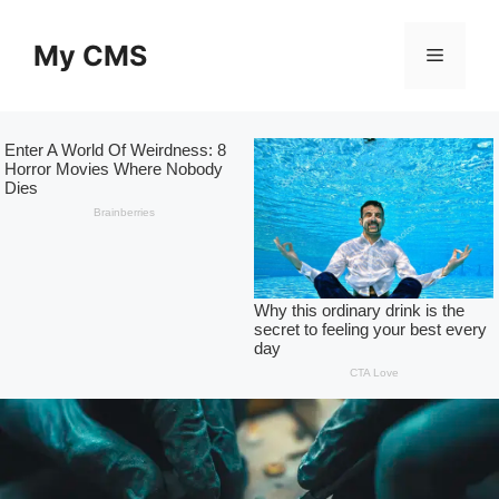
Skip
to
My CMS
Menu
content