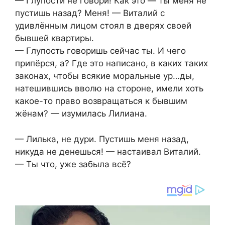
— Глупости не говори! Как это — ты меня не
пустишь назад? Меня! — Виталий с
удивлённым лицом стоял в дверях своей
бывшей квартиры.
— Глупость говоришь сейчас ты. И чего
припёрся, а? Где это написано, в каких таких
законах, чтобы всякие моральные ур…ды,
натешившись вволю на стороне, имели хоть
какое-то право возвращаться к бывшим
жёнам? — изумилась Лилиана.
— Лилька, не дури. Пустишь меня назад,
никуда не денешься! — настаивал Виталий.
— Ты что, уже забыла всё?