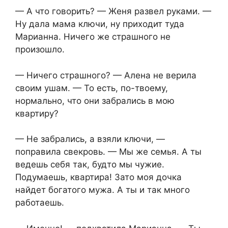
— А что говорить? — Женя развел руками. —
Ну дала мама ключи, ну приходит туда
Марианна. Ничего же страшного не
произошло.
— Ничего страшного? — Алена не верила
своим ушам. — То есть, по-твоему,
нормально, что они забрались в мою
квартиру?
— Не забрались, а взяли ключи, —
поправила свекровь. — Мы же семья. А ты
ведешь себя так, будто мы чужие.
Подумаешь, квартира! Зато моя дочка
найдет богатого мужа. А ты и так много
работаешь.