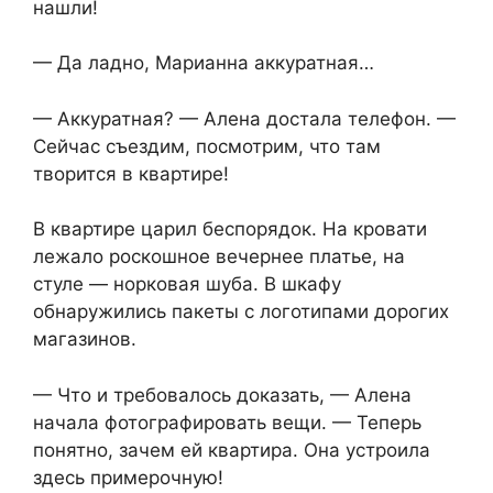
нашли!
— Да ладно, Марианна аккуратная…
— Аккуратная? — Алена достала телефон. —
Сейчас съездим, посмотрим, что там
творится в квартире!
В квартире царил беспорядок. На кровати
лежало роскошное вечернее платье, на
стуле — норковая шуба. В шкафу
обнаружились пакеты с логотипами дорогих
магазинов.
— Что и требовалось доказать, — Алена
начала фотографировать вещи. — Теперь
понятно, зачем ей квартира. Она устроила
здесь примерочную!