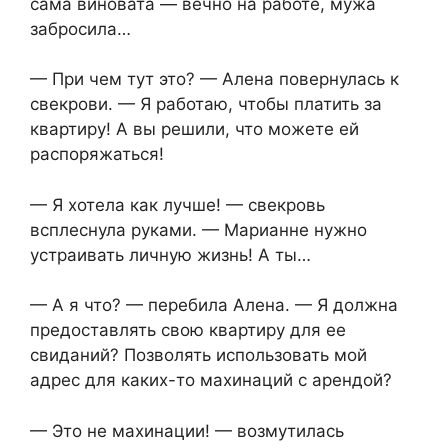
сама виновата — вечно на работе, мужа
забросила…
— При чем тут это? — Алена повернулась к
свекрови. — Я работаю, чтобы платить за
квартиру! А вы решили, что можете ей
распоряжаться!
— Я хотела как лучше! — свекровь
всплеснула руками. — Марианне нужно
устраивать личную жизнь! А ты…
— А я что? — перебила Алена. — Я должна
предоставлять свою квартиру для ее
свиданий? Позволять использовать мой
адрес для каких-то махинаций с арендой?
— Это не махинации! — возмутилась