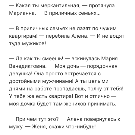
— Какая ты меркантильная, — протянула
Марианна. — В приличных семьях…
— В приличных семьях не лазят по чужим
квартирам! — перебила Алена. — И не водят
туда мужиков!
— Да как ты смеешь! — вскинулась Мария
Венедиктовна. — Моя дочь — порядочная
девушка! Она просто встречается с
достойными мужчинами! А ты целыми
днями на работе пропадаешь, толку от тебя!
У тебя же есть квартира! Вот и отлично —
моя дочка будет там женихов принимать.
— При чем тут это? — Алена повернулась к
мужу. — Женя, скажи что-нибудь!