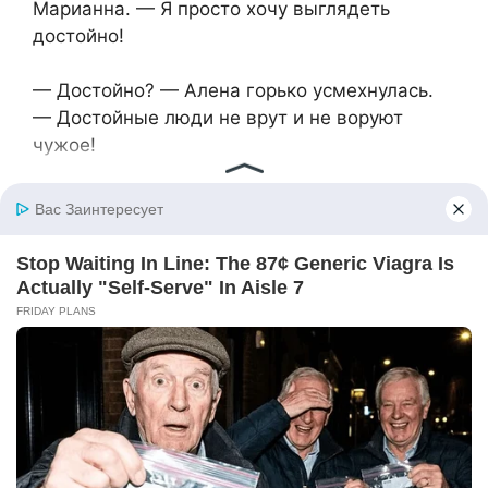
Марианна. — Я просто хочу выглядеть
достойно!
— Достойно? — Алена горько усмехнулась.
— Достойные люди не врут и не воруют
чужое!
— Я не воровала!
— А как это называется? Влезть в чужую
квартиру, использовать чужой адрес?
В прихожей хлопнула дверь — пришел Женя.
Увидев всю компанию, замер на пороге:
— Что происходит?
— А ты не догадываешься? — Алена