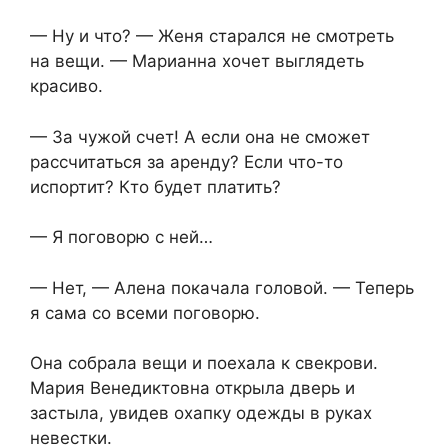
— Ну и что? — Женя старался не смотреть
на вещи. — Марианна хочет выглядеть
красиво.
— За чужой счет! А если она не сможет
рассчитаться за аренду? Если что-то
испортит? Кто будет платить?
— Я поговорю с ней…
— Нет, — Алена покачала головой. — Теперь
я сама со всеми поговорю.
Она собрала вещи и поехала к свекрови.
Мария Венедиктовна открыла дверь и
застыла, увидев охапку одежды в руках
невестки.