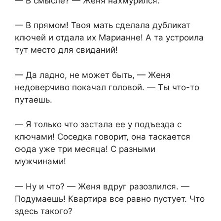
— В смысле? — Женя нахмурился.
— В прямом! Твоя мать сделала дубликат
ключей и отдала их Марианне! А та устроила
тут место для свиданий!
— Да ладно, не может быть, — Женя
недоверчиво покачал головой. — Ты что-то
путаешь.
— Я только что застала ее у подъезда с
ключами! Соседка говорит, она таскается
сюда уже три месяца! С разными
мужчинами!
— Ну и что? — Женя вдруг разозлился. —
Подумаешь! Квартира все равно пустует. Что
здесь такого?