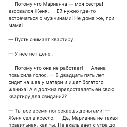
— Потому что Марианна — моя сестра! —
взорвался Женя. — Ей нужно где-то
встречаться с мужчинами! Не дома же, при
маме!
— Пусть снимает квартиру.
— У нее нет денег.
— Потому что она не работает! — Алена
повысила голос. — В двадцать пять лет
сидит на шее у матери и ищет богатого
жениха! А я должна предоставлять ей свою
квартиру для свиданий?
— Ты все время попрекаешь деньгами! —
Женя сел в кресло. — Да, Марианна не такая
правильная, как ты. Не вкалывает с утра до