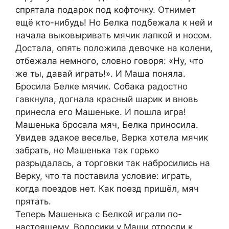
спрятала подарок под кофточку. Отнимет
ещё кто-нибудь! Но Белка подбежала к ней и
начала выковыривать мячик лапкой и носом.
Достала, опять положила девочке на колени,
отбежала немного, словно говоря: «Ну, что
же ты, давай играть!». И Маша поняла.
Бросила Белке мячик. Собака радостно
гавкнула, догнала красный шарик и вновь
принесла его Машеньке. И пошла игра!
Машенька бросала мяч, Белка приносила.
Увидев эдакое веселье, Верка хотела мячик
забрать, но Машенька так горько
разрыдалась, а торговки так набросились на
Верку, что та поставила условие: играть,
когда поездов нет. Как поезд пришёл, мяч
прятать.
Теперь Машенька с Белкой играли по-
настоящему. Волосики у Маши отросли к