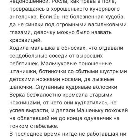
недоношенной. Росла, как трава в поле,
превращаясь в хорошенького кучерявого
ангелочка. Если бы не болезненная худоба,
да не синяки под огромными васильковыми
глазами, девочку можно было назвать
красавицей.
Ходила малышка в обносках, что отдавали
сердобольные соседи от выросших
ребятишек. Мальчуковые поношенные
штанишки, ботиночки со сбитыми шустрыми
детскими ножками носами, да лыжные
шапочки. Спутанные кудрявые волосики
Верка безжалостно кромсала старыми
ножницами, от чего они кудлатились, не
успев вырасти, и делали Машеньку похожей
на облетевший не до конца одуванчик на
тонком стебельке.
В последнее время нигде не работавшая ни