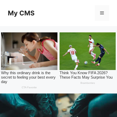
Skip
to
My CMS
Menu
content