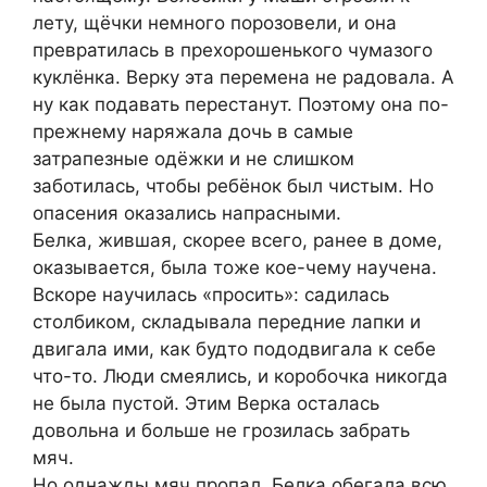
лету, щёчки немного порозовели, и она
превратилась в прехорошенького чумазого
куклёнка. Верку эта перемена не радовала. А
ну как подавать перестанут. Поэтому она по-
прежнему наряжала дочь в самые
затрапезные одёжки и не слишком
заботилась, чтобы ребёнок был чистым. Но
опасения оказались напрасными.
Белка, жившая, скорее всего, ранее в доме,
оказывается, была тоже кое-чему научена.
Вскоре научилась «просить»: садилась
столбиком, складывала передние лапки и
двигала ими, как будто пододвигала к себе
что-то. Люди смеялись, и коробочка никогда
не была пустой. Этим Верка осталась
довольна и больше не грозилась забрать
мяч.
Но однажды мяч пропал. Белка обегала всю