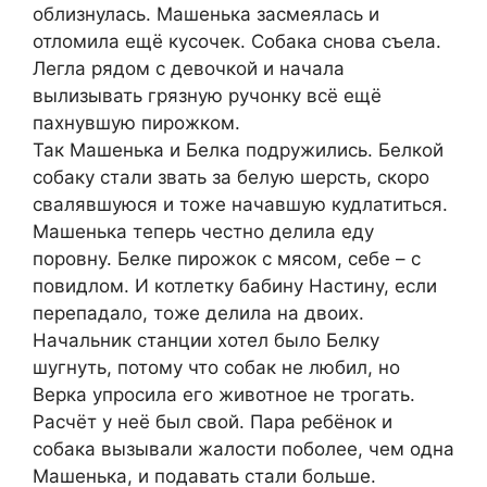
облизнулась. Машенька засмеялась и
отломила ещё кусочек. Собака снова съела.
Легла рядом с девочкой и начала
вылизывать грязную ручонку всё ещё
пахнувшую пирожком.
Так Машенька и Белка подружились. Белкой
собаку стали звать за белую шерсть, скоро
свалявшуюся и тоже начавшую кудлатиться.
Машенька теперь честно делила еду
поровну. Белке пирожок с мясом, себе – с
повидлом. И котлетку бабину Настину, если
перепадало, тоже делила на двоих.
Начальник станции хотел было Белку
шугнуть, потому что собак не любил, но
Верка упросила его животное не трогать.
Расчёт у неё был свой. Пара ребёнок и
собака вызывали жалости поболее, чем одна
Машенька, и подавать стали больше.