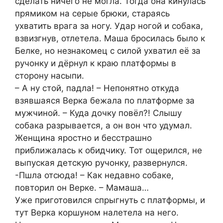
сделать ничего не могла. Тогда она кинулась
прямиком на серые брюки, стараясь
ухватить врага за ногу. Удар ногой и собака,
взвизгнув, отлетела. Маша бросилась было к
Белке, но незнакомец с силой ухватил её за
ручонку и дёрнул к краю платформы в
сторону насыпи.
– А ну стой, падла! – Непонятно откуда
взявшаяся Верка бежала по платформе за
мужчиной. – Куда дочку повёл?! Слышу
собака разрывается, а он вон что удумал.
Женщина яростно и бесстрашно
приближалась к обидчику. Тот ощерился, не
выпуская детскую ручонку, развернулся.
-Пшла отсюда! – Как недавно собаке,
повторил он Верке. – Мамаша…
Уже приготовился спрыгнуть с платформы, и
тут Верка коршуном налетела на него.