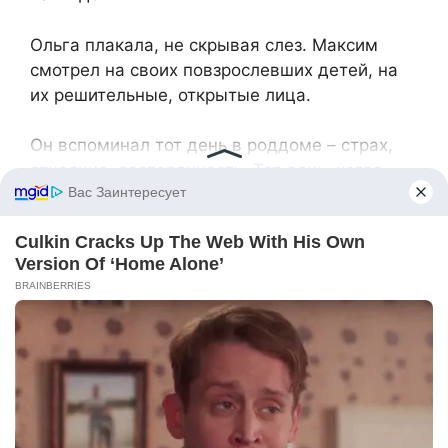
Ольга плакала, не скрывая слез. Максим
смотрел на своих повзрослевших детей, на
их решительные, открытые лица.
Он вспоминал тот день в роддоме – страх,
отчаяние, растерянность. Тот день, когда
услышал страшное «отдай их в детдом.» Тот
день, который мог сломать его, но вместо
этого сделал сильнее.
Он поднялся, преодолевая дрожь в коленях,
и пошел обнимать своих детей. Тройняшек,
которые стали его спасением, его
гордостью, его жизнью. За спиной остались
годы тяжелого труда, сомнений, маленьких
побед и больших радостей. Впереди их
ждала взрослая жизнь – университеты,