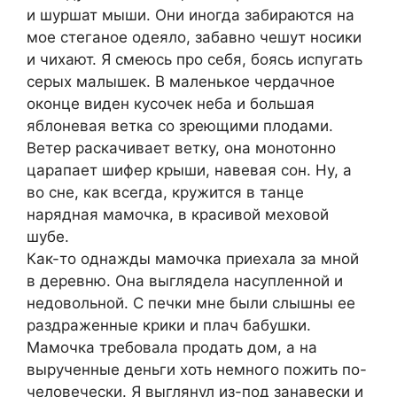
и шуршат мыши. Они иногда забираются на
мое стеганое одеяло, забавно чешут носики
и чихают. Я смеюсь про себя, боясь испугать
серых малышек. В маленькое чердачное
оконце виден кусочек неба и большая
яблоневая ветка со зреющими плодами.
Ветер раскачивает ветку, она монотонно
царапает шифер крыши, навевая сон. Ну, а
во сне, как всегда, кружится в танце
нарядная мамочка, в красивой меховой
шубе.
Как-то однажды мамочка приехала за мной
в деревню. Она выглядела насупленной и
недовольной. С печки мне были слышны ее
раздраженные крики и плач бабушки.
Мамочка требовала продать дом, а на
вырученные деньги хоть немного пожить по-
человечески. Я выглянул из-под занавески и