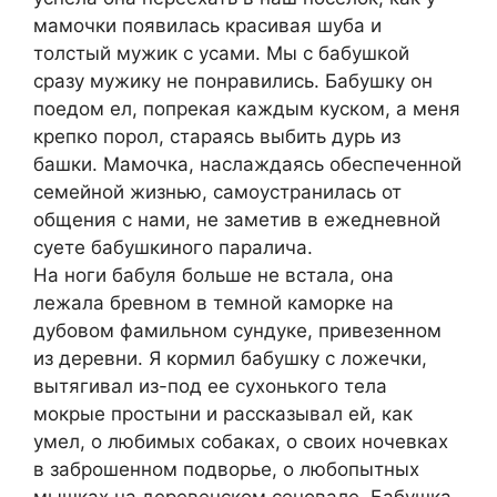
мамочки появилась красивая шуба и
толстый мужик с усами. Мы с бабушкой
сразу мужику не понравились. Бабушку он
поедом ел, попрекая каждым куском, а меня
крепко порол, стараясь выбить дурь из
башки. Мамочка, наслаждаясь обеспеченной
семейной жизнью, самоустранилась от
общения с нами, не заметив в ежедневной
суете бабушкиного паралича.
На ноги бабуля больше не встала, она
лежала бревном в темной каморке на
дубовом фамильном сундуке, привезенном
из деревни. Я кормил бабушку с ложечки,
вытягивал из-под ее сухонького тела
мокрые простыни и рассказывал ей, как
умел, о любимых собаках, о своих ночевках
в заброшенном подворье, о любопытных
мышках на деревенском сеновале. Бабушка