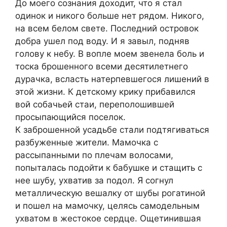
До моего сознания доходит, что я стал
одинок и никого больше нет рядом. Никого,
на всем белом свете. Последний островок
добра ушел под воду. И я завыл, подняв
голову к небу. В вопле моем звенела боль и
тоска брошенного всеми десятилетнего
дурачка, всласть натерпевшегося лишений в
этой жизни. К детскому крику прибавился
вой собачьей стаи, переполошившей
просыпающийся поселок.
К заброшенной усадьбе стали подтягиваться
разбуженные жители. Мамочка с
рассыпанными по плечам волосами,
попыталась подойти к бабушке и стащить с
нее шубу, ухватив за подол. Я согнул
металлическую вешалку от шубы рогатиной
и пошел на мамочку, целясь самодельным
ухватом в жестокое сердце. Ощетинившая