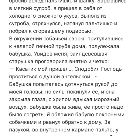
бросив вслед пальтишко и шапку. Зарывшись
в мягкий сугроб, я пришел в себя от
холодного снежного укуса. Выполз из
сугроба, отряхнулся, натянул пальтишко и
побрел к сгоревшему подворью.
В окружении собачьей своры, притулившись
к нелепой печной трубе дома, полулежала
бабушка. Увидев меня, заиндевевшая
старушка проговорила внятно и четко:
— Касатик мой пришел… Сподобил Господь
проститься с душой ангельской…-
Бабушка попыталась дотянуться рукой до
моей головы, но силы покинули ее, и она
закрыла глаза, с хрипом вдыхая морозный
воздух. Бабушка была жива, ее просто надо
было согреть. Я обложил бабулю покорными
собачками и рванул обратно к дому. За
пазухой, во внутреннем кармане пальто, у