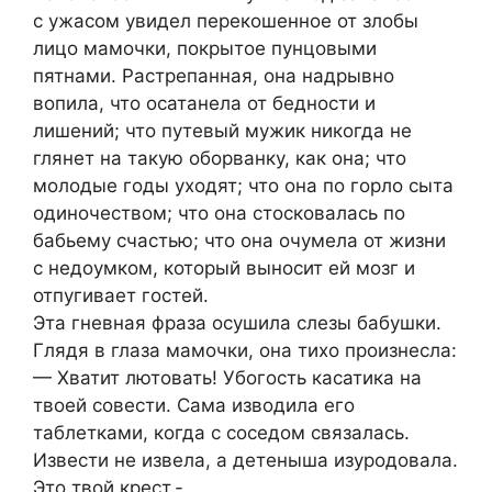
с ужасом увидел перекошенное от злобы
лицо мамочки, покрытое пунцовыми
пятнами. Растрепанная, она надрывно
вопила, что осатанела от бедности и
лишений; что путевый мужик никогда не
глянет на такую оборванку, как она; что
молодые годы уходят; что она по горло сыта
одиночеством; что она стосковалась по
бабьему счастью; что она очумела от жизни
с недоумком, который выносит ей мозг и
отпугивает гостей.
Эта гневная фраза осушила слезы бабушки.
Глядя в глаза мамочки, она тихо произнесла:
— Хватит лютовать! Убогость касатика на
твоей совести. Сама изводила его
таблетками, когда с соседом связалась.
Извести не извела, а детеныша изуродовала.
Это твой крест.-