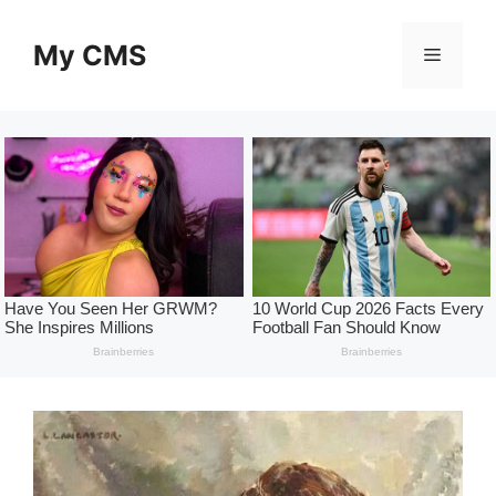
Skip
to
My CMS
Menu
content