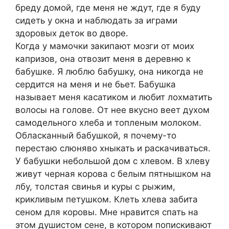
бреду домой, где меня не ждут, где я буду
сидеть у окна и наблюдать за играми
здоровых деток во дворе.
Когда у мамочки закипают мозги от моих
капризов, она отвозит меня в деревню к
бабушке. Я люблю бабушку, она никогда не
сердится на меня и не бьет. Бабушка
называет меня касатиком и любит лохматить
волосы на голове. От нее вкусно веет духом
самодельного хлеба и топленым молоком.
Обласканный бабушкой, я почему-то
перестаю слюняво хныкать и раскачиваться.
У бабушки небольшой дом с хлевом. В хлеву
живут черная корова с белым пятнышком на
лбу, толстая свинья и куры с рыжим,
крикливым петушком. Клеть хлева забита
сеном для коровы. Мне нравится спать на
этом душистом сене, в котором попискивают