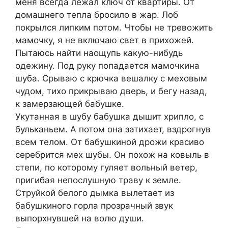
меня всегда лежал ключ от квартиры. От
домашнего тепла бросило в жар. Лоб
покрылся липким потом. Чтобы не тревожить
мамочку, я не включаю свет в прихожей.
Пытаюсь найти наощупь какую-нибудь
одежину. Под руку попадается мамочкина
шуба. Срываю с крючка вешалку с меховым
чудом, тихо прикрываю дверь, и бегу назад,
к замерзающей бабушке.
Укутанная в шубу бабушка дышит хрипло, с
бульканьем. А потом она затихает, вздрогнув
всем телом. От бабушкиной дрожи красиво
серебрится мех шубы. Он похож на ковыль в
степи, по которому гуляет вольный ветер,
пригибая непослушную траву к земле.
Струйкой белого дымка вылетает из
бабушкиного горла прозрачный звук
выпорхнувшей на волю души.