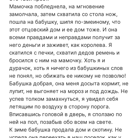
Мамочка побледнела, на мгновение
замолчала, затем схватила со стола нож,
пошла на бабушку, шипя по-змеиному, что
этот отцовский дом и ее дом тоже. И она
всеми правдами и неправдами получит за
него деньги и заживет, как королева. Я
скатился с печки, схватил дедов ремень и
бросился с ним на мамочку. Хоть я и
дурачок, хоть я ничего из бабушкиных слов
не понял, но обижать ее никому не позволю!
Бабушка добрая, она меня досыта кормит, не
лупит, не выгоняет на мороз и под дождь. Не
успев толком замахнуться, я увидел себя
летящим по воздуху в сторону порога.
Вписавшись головой в дверь, я сползаю по
ней на пол, позабыв обо всем на свете.
К зиме бабушка продала дом и скотину. Не
успела она переехать в наш поселок, как у