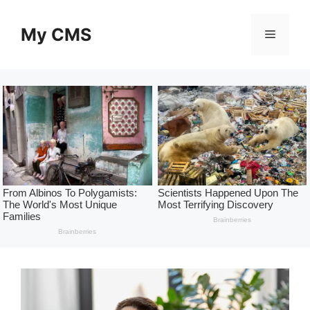
Skip
to
My CMS
Menu
content