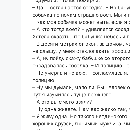
подумала, что вы померли.
– Да, – соглашается соседка. – Но баб
собачка по ночам страшно воет. Мы и 
– Как моя собачка может выть, если я
– А кто тогда воет? – удивляется сосед
Хотела сказать, что бабушка небось и 
– В десяти метрах от окон, за домом, ч
не слышу, у меня стеклопакеты хороши
– А, ну пойду скажу бабушке со второго
обрадовалась соседка. – И полицию не
– Не умерла и не вою, – согласилась я
полицию.
– Ну мы думали, мало ли. Вы человек 
Тут я изумилась пуще прежнего:
– А это вы с чего взяли?
– Ну одна живете. Нам вас жалко так,
– Я живу одна. Но такого неодинокого 
хороших друзей, любимый мужчина, ч