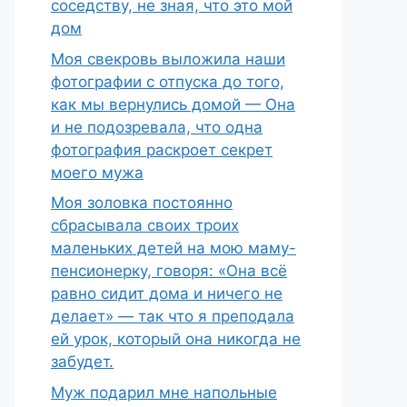
соседству, не зная, что это мой
дом
Моя свекровь выложила наши
фотографии с отпуска до того,
как мы вернулись домой — Она
и не подозревала, что одна
фотография раскроет секрет
моего мужа
Моя золовка постоянно
сбрасывала своих троих
маленьких детей на мою маму-
пенсионерку, говоря: «Она всё
равно сидит дома и ничего не
делает» — так что я преподала
ей урок, который она никогда не
забудет.
Муж подарил мне напольные