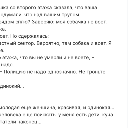
ушка со второго этажа сказала, что ваша
подумали, что над вашим трупом.
 рядом сплю? Заверяю: моя собачка не воет.
ка.
воет. Но сдержалась:
астный сектор. Вероятно, там собака и воет. Я
е.
 этажа, что вы не умерли и не воете, –
 надо.
. – Полицию не надо однозначно. Не троньте
одинокий…
 молодая еще женщина, красивая, и одинокая…
человека еще поискать: у меня есть дети, куча
итатели наконец…