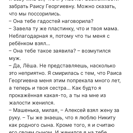
забрать Раису Георгиевну. Можно сказать,
что мы поссорились.
– Она тебе гадостей наговорила?
– Завела ту же пластинку, что и твоя мама.
Неблагодарная я, потому что ты меня с
ребёнком взял…
– Она тебе такое заявила? – возмутился
муж.
– Да, Лёша. Не представляешь, насколько
это неприятно. Я смирилась с тем, что Раиса
Георгиевна меня этим попрекала много лет,
а теперь и твоя сестра… Как будто я
прокажённая какая-то, а ты на мне из
жалости женился.
– Машенька, милая, – Алексей взял жену за
руку. – Ты же знаешь, что я люблю Никиту
как родного сына. Кроме того, я и считаю
его своим сыном. И женился я на тебе,