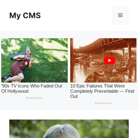
Skip
to
My CMS
Menu
content