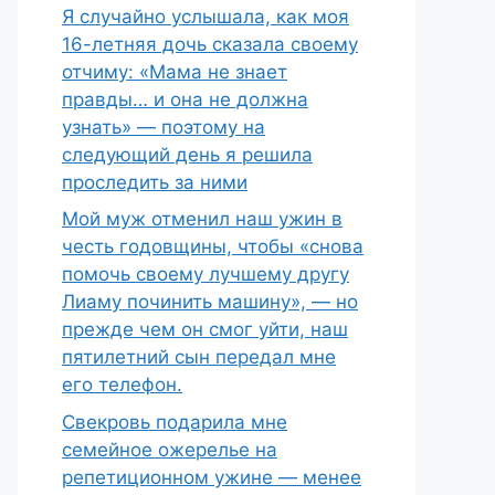
Я случайно услышала, как моя
16-летняя дочь сказала своему
отчиму: «Мама не знает
правды… и она не должна
узнать» — поэтому на
следующий день я решила
проследить за ними
Мой муж отменил наш ужин в
честь годовщины, чтобы «снова
помочь своему лучшему другу
Лиаму починить машину», — но
прежде чем он смог уйти, наш
пятилетний сын передал мне
его телефон.
Свекровь подарила мне
семейное ожерелье на
репетиционном ужине — менее