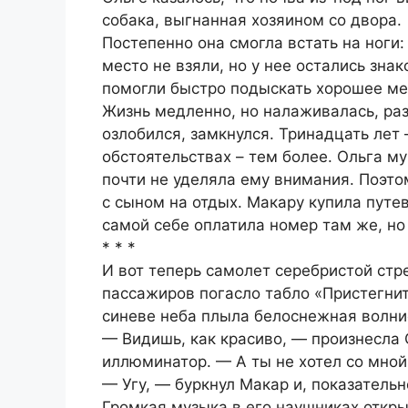
собака, выгнанная хозяином со двора.
Постепенно она смогла встать на ноги:
место не взяли, но у нее остались зна
помогли быстро подыскать хорошее ме
Жизнь медленно, но налаживалась, ра
озлобился, замкнулся. Тринадцать лет 
обстоятельствах – тем более. Ольга му
почти не уделяла ему внимания. Поэто
с сыном на отдых. Макару купила путев
самой себе оплатила номер там же, но
* * *
И вот теперь самолет серебристой стр
пассажиров погасло табло «Пристегнит
синеве неба плыла белоснежная волнис
— Видишь, как красиво, — произнесла 
иллюминатор. — А ты не хотел со мной
— Угу, — буркнул Макар и, показательн
Громкая музыка в его наушниках открыт