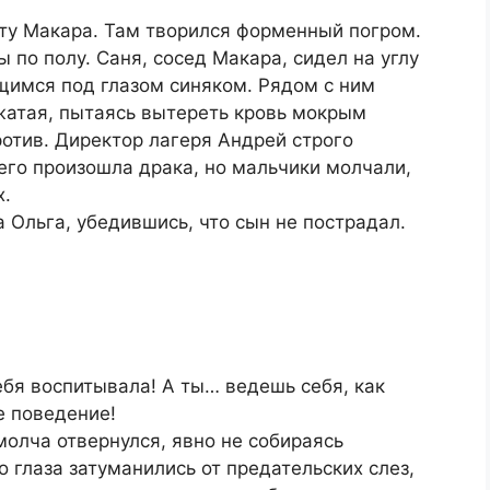
ату Макара. Там творился форменный погром.
 по полу. Саня, сосед Макара, сидел на углу
щимся под глазом синяком. Рядом с ним
жатая, пытаясь вытереть кровь мокрым
отив. Директор лагеря Андрей строго
чего произошла драка, но мальчики молчали,
х.
 Ольга, убедившись, что сын не пострадал.
ебя воспитывала! А ты… ведешь себя, как
е поведение!
молча отвернулся, явно не собираясь
о глаза затуманились от предательских слез,