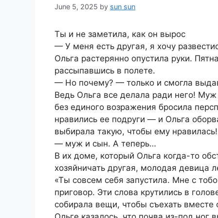
June 5, 2025
by
sun sun
Ты и не заметила, как он вырос
— У меня есть другая, я хочу развести
Ольга растерянно опустила руки. Пятна
рассыпавшись в полете.
— Но почему? — только и смогла выдав
Ведь Ольга все делала ради него! Муж
без единого возражения бросила персп
нравились ее подруги — и Ольга обор
выбирала такую, чтобы ему нравилась!
— муж и сын. А теперь…
В их доме, который Ольга когда-то обс
хозяйничать другая, молодая девица л
«Ты совсем себя запустила. Мне с тобо
приговор. Эти слова крутились в голове
собирала вещи, чтобы съехать вместе 
Ольге казалось, что почва из-под ног 