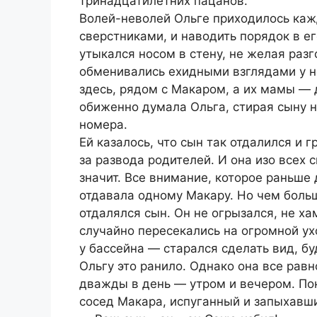
тринадцатилетних пацанов.
Волей-неволей Ольге приходилось каж
сверстниками, и наводить порядок в е
утыкался носом в стену, не желая разг
обменивались ехидными взглядами у не
здесь, рядом с Макаром, а их мамы — д
обиженно думала Ольга, стирая сыну н
номера.
Ей казалось, что сын так отдалился и 
за развода родителей. И она изо всех с
значит. Все внимание, которое раньш
отдавала одному Макару. Но чем больш
отдалялся сын. Он не огрызался, не ха
случайно пересекались на огромной ух
у бассейна — старался сделать вид, бу
Ольгу это ранило. Однако она все рав
дважды в день — утром и вечером. По
сосед Макара, испуганный и запыхавш