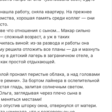
 нашла работу, сняла квартиру. На прежнее
комства, хорошая память среди коллег — они
сто.
зве что отношения с сыном… Макар сильно
— сложный возраст, а уж в таких
чилась виной: из-за развода и работы она
му решила отложить все планы — да и махнуть
ку в детский лагерь в заграничном отеле, а
 как простой отдыхающей.
елой пронзил перистые облака, а над головами
е ремни». За бортом лайнера в ослепительной
тая гладь, залитая солнечным светом.
Ольга, заглядывая через плечо сына в
 меняться местами!
о опустив шторку окна, отвернулся от матери.
о намекала, что к разговору он не