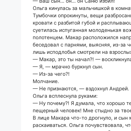
— Ваш сын… он… он Саню избил!
Ольга кинулась за мальчишкой в комн
Тумбочки опрокинуты, вещи разбросаны
кровати с разбитой губой и расплываю
суетилась испуганная молоденькая во
полотенцем. Макар расположился напр
беседовал с парнями, выясняя, из-за 
лишь исподлобья смотрели на взрослы
— Макар, это ты начал?! — воскликнула
— Я, — мрачно буркнул сын.
— Из-за чего?!
Молчание.
— Не признаются, — вздохнул Андрей.
Ольга всплеснула руками:
— Ну почему?! Я думала, что хорошо т
пещерный человек! Мне стыдно за тво
В лице Макара что-то дрогнуло, и сын 
раскаиваться. Ольга почувствовала, чт