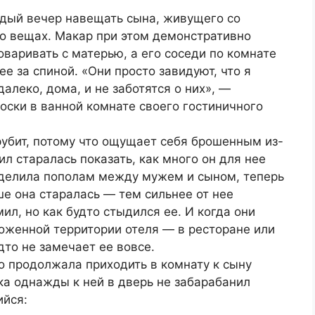
дый вечер навещать сына, живущего со
го вещах. Макар при этом демонстративно
оваривать с матерью, а его соседи по комнате
е за спиной. «Они просто завидуют, что я
алеко, дома, и не заботятся о них», —
оски в ванной комнате своего гостиничного
грубит, потому что ощущает себя брошенным из-
ил старалась показать, как много он для нее
е делила пополам между мужем и сыном, теперь
е она старалась — тем сильнее от нее
мил, но как будто стыдился ее. И когда они
оженной территории отеля — в ресторане или
дто не замечает ее вовсе.
но продолжала приходить в комнату к сыну
ка однажды к ней в дверь не забарабанил
ийся: