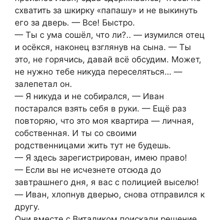
схватить за шкирку «папашу» и не выкинуть
его за дверь. — Все! Быстро.
— Ты с ума сошёл, что ли?.. — изумился отец
и осёкся, наконец взглянув на сына. — Ты
это, не горячись, давай всё обсудим. Может,
не нужно тебе никуда переселяться… —
залепетал он.
— Я никуда и не собирался, — Иван
постарался взять себя в руки. — Ещё раз
повторяю, что это моя квартира — личная,
собственная. И ты со своими
родственницами жить тут не будешь.
— Я здесь зарегистрирован, имею право!
— Если вы не исчезнете отсюда до
завтрашнего дня, я вас с полицией выселю!
— Иван, хлопнув дверью, снова отправился к
другу.
Они вместе с Виталиком поискали решение