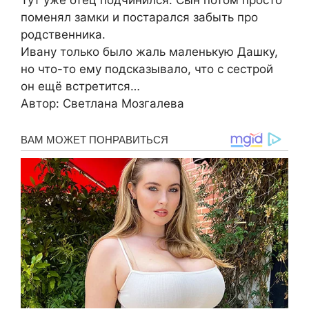
Тут уже отец подчинился. Сын потом просто
поменял замки и постарался забыть про
родственника.
Ивану только было жаль маленькую Дашку,
но что-то ему подсказывало, что с сестрой
он ещё встретится…
Автор: Светлана Мозгалева