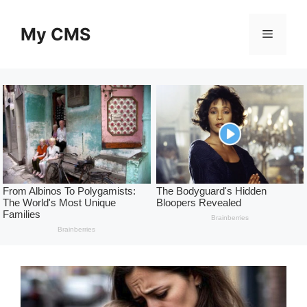
Skip
to
My CMS
Menu
content