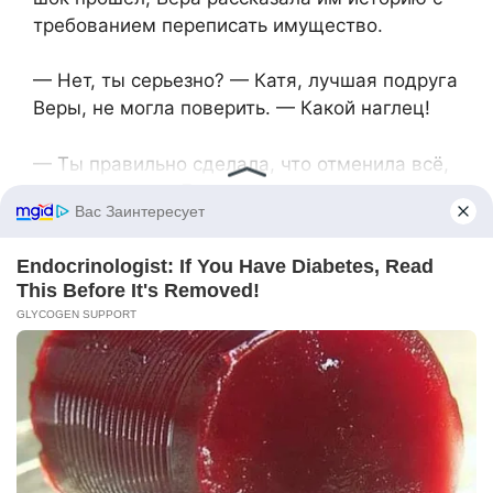
требованием переписать имущество.
— Нет, ты серьезно? — Катя, лучшая подруга
Веры, не могла поверить. — Какой наглец!
— Ты правильно сделала, что отменила всё,
— поддержала Лиза, еще одна подруга. —
Представляешь, что было бы дальше?
Мать Веры, Алла Сергеевна, сразу встала на
сторону дочери.
— Папа гордился бы тобой, — сказала Алла
Сергеевна, обнимая Веру. — Он всегда
верил, что ты примешь правильное решение,
даже если будет тяжело.