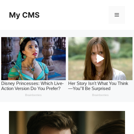
Skip
to
My CMS
Menu
content