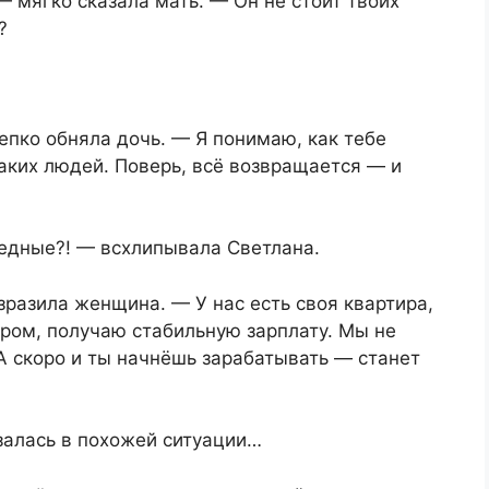
— мягко сказала мать. — Он не стоит твоих
?
пко обняла дочь. — Я понимаю, как тебе
аких людей. Поверь, всё возвращается — и
бедные?! — всхлипывала Светлана.
разила женщина. — У нас есть своя квартира,
ером, получаю стабильную зарплату. Мы не
 А скоро и ты начнёшь зарабатывать — станет
залась в похожей ситуации…