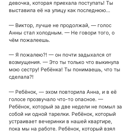
девочка, которая приехала поступать! Ты
выставила её на улицу как последнюю…
— Виктор, лучше не продолжай, — голос
Анны стал холодным. — Не говори того, о
чём пожалеешь.
— Я пожалею?! — он почти задыхался от
возмущения. — Это ты только что выкинула
мою сестру! Ребёнка! Ты понимаешь, что ты
сделала?!
— Ребёнок, — эхом повторила Анна, и в её
голосе прозвучало что-то опасное. —
Ребёнок, который за две недели не помыл за
собой ни одной тарелки. Ребёнок, который
устраивает вечеринки в нашей квартире,
пока мы на работе. Ребёнок, который взял