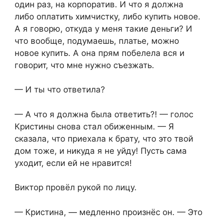
один раз, на корпоратив. И что я должна
либо оплатить химчистку, либо купить новое.
А я говорю, откуда у меня такие деньги? И
что вообще, подумаешь, платье, можно
новое купить. А она прям побелела вся и
говорит, что мне нужно съезжать.
— И ты что ответила?
— А что я должна была ответить?! — голос
Кристины снова стал обиженным. — Я
сказала, что приехала к брату, что это твой
дом тоже, и никуда я не уйду! Пусть сама
уходит, если ей не нравится!
Виктор провёл рукой по лицу.
— Кристина, — медленно произнёс он. — Это