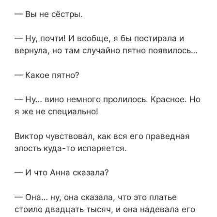
— Вы не сёстры.
— Ну, почти! И вообще, я бы постирала и
вернула, но там случайно пятно появилось…
— Какое пятно?
— Ну… вино немного пролилось. Красное. Но
я же не специально!
Виктор чувствовал, как вся его праведная
злость куда-то испаряется.
— И что Анна сказала?
— Она… ну, она сказала, что это платье
стоило двадцать тысяч, и она надевала его