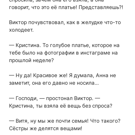
говорит, что это её платье! Представляешь?!
Виктор почувствовал, как в желудке что-то
холодеет.
— Кристина. То голубое платье, которое на
тебе было на фотографии в инстаграме на
прошлой неделе?
— Ну да! Красивое же! Я думала, Анна не
заметит, она его давно не носила…
— Господи, — простонал Виктор. —
Кристина, ты взяла её вещь без спроса?
— Витя, ну мы же почти семья! Что такого?
Сёстры же делятся вещами!