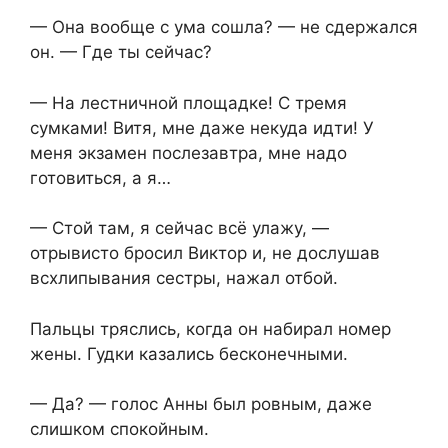
— Она вообще с ума сошла? — не сдержался
он. — Где ты сейчас?
— На лестничной площадке! С тремя
сумками! Витя, мне даже некуда идти! У
меня экзамен послезавтра, мне надо
готовиться, а я…
— Стой там, я сейчас всё улажу, —
отрывисто бросил Виктор и, не дослушав
всхлипывания сестры, нажал отбой.
Пальцы тряслись, когда он набирал номер
жены. Гудки казались бесконечными.
— Да? — голос Анны был ровным, даже
слишком спокойным.