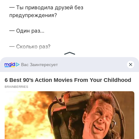
— Ты приводила друзей без
предупреждения?
— Один раз…
— Сколько раз?
— Два, — призналась она тихо. — Может,
три.
— И ты брала вещи Анны без спроса.
— Одно платье! И я хотела вернуть!
— С пятном от вина.
Кристина всхлипнула.