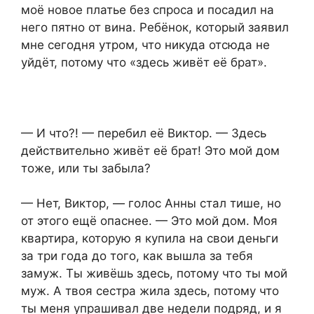
моё новое платье без спроса и посадил на
него пятно от вина. Ребёнок, который заявил
мне сегодня утром, что никуда отсюда не
уйдёт, потому что «здесь живёт её брат».
— И что?! — перебил её Виктор. — Здесь
действительно живёт её брат! Это мой дом
тоже, или ты забыла?
— Нет, Виктор, — голос Анны стал тише, но
от этого ещё опаснее. — Это мой дом. Моя
квартира, которую я купила на свои деньги
за три года до того, как вышла за тебя
замуж. Ты живёшь здесь, потому что ты мой
муж. А твоя сестра жила здесь, потому что
ты меня упрашивал две недели подряд, и я