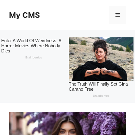
Skip
to
My CMS
Menu
content