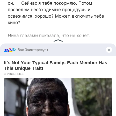
он. — Сейчас я тебя покормлю. Потом
проведем необходимые процедуры и
освежимся, хорошо? Может, включить тебе
кино?
Нина глазами показала, что не хочет.
— Ну, нет, так нет, — согласился Владимир.
— Я скоро вернусь! Пойду поговорю с мамой,
а то как-то невежливо получается.
Тем временем Ольга Петровна занялась
стиркой. Пока стиральная машина работала,
она протирала пыль. Спокойно, буднично она
сообщила, что половина цветов завяла, и
пришлось их выбросить. Владимир удивился.
Это было не похоже на мать! Она никогда не
предлагала помощь по хозяйству, а тут