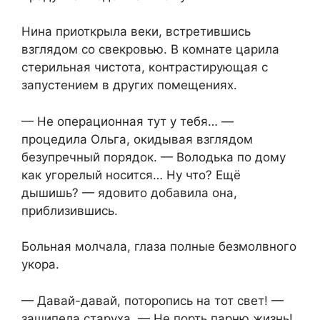
Нина приоткрыла веки, встретившись
взглядом со свекровью. В комнате царила
стерильная чистота, контрастирующая с
запустением в других помещениях.
— Не операционная тут у тебя… —
процедила Ольга, окидывая взглядом
безупречный порядок. — Володька по дому
как угорелый носится… Ну что? Ещё
дышишь? — ядовито добавила она,
приблизившись.
Больная молчала, глаза полные безмолвного
укора.
— Давай-давай, поторопись на тот свет! —
зашипела старуха. — Не порть парню жизнь!