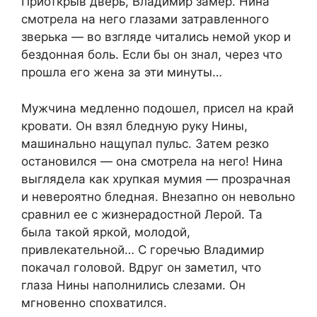
Приоткрыв дверь, Владимир замер. Нина
смотрела на него глазами затравленного
зверька — во взгляде читались немой укор и
бездонная боль. Если бы он знал, через что
прошла его жена за эти минуты…
Мужчина медленно подошел, присел на край
кровати. Он взял бледную руку Нины,
машинально нащупал пульс. Затем резко
остановился — она смотрела на него! Нина
выглядела как хрупкая мумия — прозрачная
и невероятно бледная. Внезапно он невольно
сравнил ее с жизнерадостной Лерой. Та
была такой яркой, молодой,
привлекательной… С горечью Владимир
покачал головой. Вдруг он заметил, что
глаза Нины наполнились слезами. Он
мгновенно спохватился.